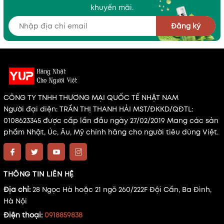
khuyến mãi.
Đăng ký
CÔNG TY TNHH THƯƠNG MẠI QUỐC TẾ NHẬT NAM
Người đại diện: TRẦN THỊ THANH HẢI MST/ĐKKD/QĐTL:
0108623345 được cấp lần đầu ngày 27/02/2019 Mang các sản
phẩm Nhật, Úc, Âu, Mỹ chính hãng cho người tiêu dùng Việt.
THÔNG TIN LIÊN HỆ
Địa chỉ:
28 Ngọc Hà hoặc 21 ngõ 260/222F Đội Cấn, Ba Đình,
Hà Nội
Điện thoại:
0918859838