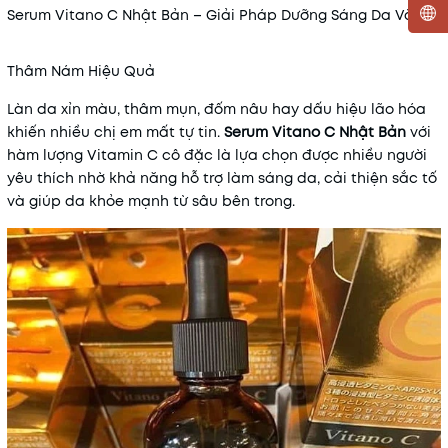
Serum Vitano C Nhật Bản – Giải Pháp Dưỡng Sáng Da Và Mờ
Mã khuyến mãi:
Thâm Nám Hiệu Quả
Điều kiện:
Làn da xỉn màu, thâm mụn, đốm nâu hay dấu hiệu lão hóa
khiến nhiều chị em mất tự tin.
Serum Vitano C Nhật Bản
với
hàm lượng Vitamin C cô đặc là lựa chọn được nhiều người
yêu thích nhờ khả năng hỗ trợ làm sáng da, cải thiện sắc tố
và giúp da khỏe mạnh từ sâu bên trong.