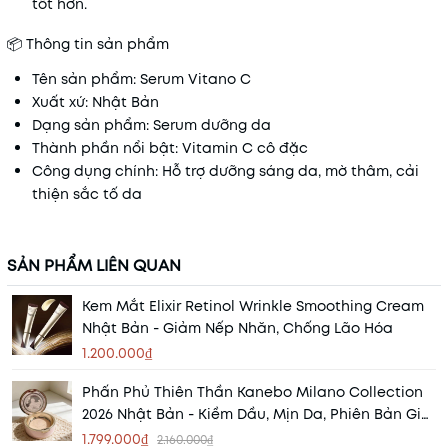
tốt hơn.
📦 Thông tin sản phẩm
Tên sản phẩm: Serum Vitano C
Xuất xứ: Nhật Bản
Dạng sản phẩm: Serum dưỡng da
Thành phần nổi bật: Vitamin C cô đặc
Công dụng chính: Hỗ trợ dưỡng sáng da, mờ thâm, cải
thiện sắc tố da
SẢN PHẨM LIÊN QUAN
Kem Mắt Elixir Retinol Wrinkle Smoothing Cream
Nhật Bản - Giảm Nếp Nhăn, Chống Lão Hóa
1.200.000₫
Phấn Phủ Thiên Thần Kanebo Milano Collection
2026 Nhật Bản - Kiềm Dầu, Mịn Da, Phiên Bản Giới
Hạn
1.799.000₫
2.160.000₫