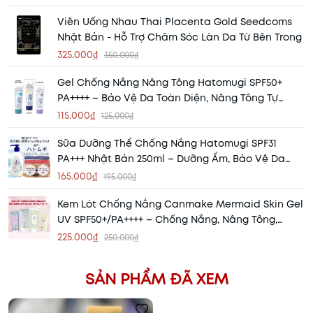
Viên Uống Nhau Thai Placenta Gold Seedcoms
Nhật Bản - Hỗ Trợ Chăm Sóc Làn Da Từ Bên Trong
325.000₫
350.000₫
Gel Chống Nắng Nâng Tông Hatomugi SPF50+
PA++++ – Bảo Vệ Da Toàn Diện, Nâng Tông Tự
Nhiên
115.000₫
125.000₫
Sữa Dưỡng Thể Chống Nắng Hatomugi SPF31
PA+++ Nhật Bản 250ml – Dưỡng Ẩm, Bảo Vệ Da
Mỗi Ngày
165.000₫
195.000₫
Kem Lót Chống Nắng Canmake Mermaid Skin Gel
UV SPF50+/PA++++ – Chống Nắng, Nâng Tông,
Dưỡng Ẩm Hoàn Hảo
225.000₫
250.000₫
SẢN PHẨM ĐÃ XEM