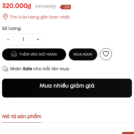
320.000₫
399.000₫
- 20%
Tìm cửa hàng gần bạn nhất
Số lượng:
−
+
THÊM VÀO GIỎ HÀNG
MUA NGAY
Nhận
Sale
cho mỗi lần mua
Mua nhiều giảm giá
Mô tả sản phẩm