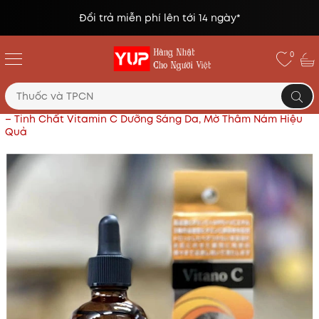
Đổi trả miễn phí lên tới 14 ngày*
0
Trang chủ
Mỹ phẩm Nhật
Serum Vitano C Nhật Bản
– Tinh Chất Vitamin C Dưỡng Sáng Da, Mờ Thâm Nám Hiệu
Quả