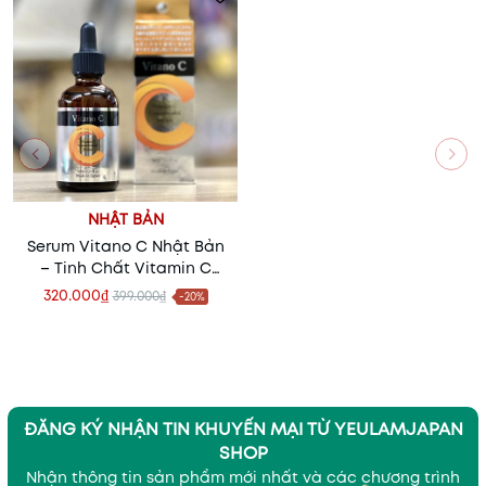
NHẬT BẢN
Serum Vitano C Nhật Bản
– Tinh Chất Vitamin C
Dưỡng Sáng Da, Mờ Thâm
320.000₫
399.000₫
-20%
Nám Hiệu Quả
ĐĂNG KÝ NHẬN TIN KHUYẾN MẠI TỪ YEULAMJAPAN
SHOP
Nhận thông tin sản phẩm mới nhất và các chương trình