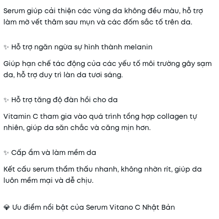
Serum giúp cải thiện các vùng da không đều màu, hỗ trợ
làm mờ vết thâm sau mụn và các đốm sắc tố trên da.
✨ Hỗ trợ ngăn ngừa sự hình thành melanin
Giúp hạn chế tác động của các yếu tố môi trường gây sạm
da, hỗ trợ duy trì làn da tươi sáng.
✨ Hỗ trợ tăng độ đàn hồi cho da
Vitamin C tham gia vào quá trình tổng hợp collagen tự
nhiên, giúp da săn chắc và căng mịn hơn.
✨ Cấp ẩm và làm mềm da
Kết cấu serum thẩm thấu nhanh, không nhờn rít, giúp da
luôn mềm mại và dễ chịu.
💎 Ưu điểm nổi bật của Serum Vitano C Nhật Bản