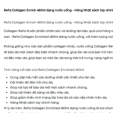
Refa Collagen Enrich 480ml dạng nước uống - Hàng Nhật xách tay chí
Refa Collagen Enrich 480ml dạng nước uống - Hàng Nhật xách tay chí
Collagen Refa là sản phẩm chăm sóc và dưỡng da hiệu quả của hãng m
cao - Refa Collagen Enriched 480ml dạng nước uống, với hàm lượng co
Không giống như các sản phẩm collagen khác, nước uống Collagen Refa
tế bào da một cách đặc biệt nhanh chóng, giúp làn da của bạn trở nên
và đều màu da, giúp bạn có một làn da song mãi trẻ trung, rạng ngời m
Tính năng nổi bật của Refa Collagen Enriched 480ml:
Cung cấp hầu hết các dưỡng chất cần thiết cho làn da,
Cải thiện độ đàn hồi cho da,
Giúp tái tạo tế bào da mới một cách nhanh chóng,
Giúp cải thiện độ sáng và đều màu da,
Giúp giảm thiểu tình trạng lão hóa da và các nếp nhăn trên da,
Hàng Nhật xách tay chính hãng.
Vì lý do trên, Refa Collagen Enriched 480ml dạng nước uống là lựa chọn