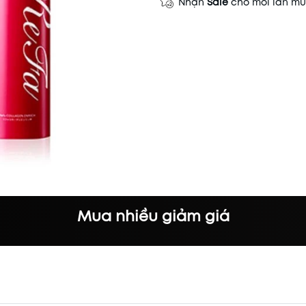
Nhận
Sale
cho mỗi lần m
Mua nhiều giảm giá