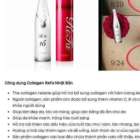
Công dụng Collagen Refa Nhật Bản
The collagen relacle giúp hỗ trợ bổ sung collagen với hàm lượng 
Ngoài collagen, sản phẩm còn được bổ sung thêm vitamin C, B và c
khỏe người dùng
Giúp làm đẹp da, tóc và móng, giúp cân bằng độ ẩm cho da
Giúp da khỏe mạnh, hồng hào tươi sáng
Hỗ trợ cải thiện các dấu hiệu của tuổi tác như: nám, tàn nhang, d
Hương vị trái cây thơm ngon và dễ uống, kích thích dư vị của ngườ
Sản phẩm collagen các loại đều chứa thành phần calo rất thấp, k