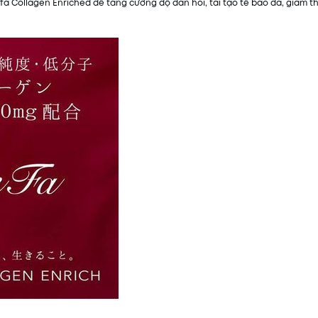
fa Collagen Enriched để tăng cường độ đàn hồi, tái tạo tế bào da, giảm th