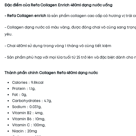
Đặc điểm của Refa Collagen Enrich 480ml dạng nước uống
- Refa Collagen enrich
là sản phẩm collagen cao cấp có hương vị trái c
- Collagen dạng nước có màu vàng, được đóng chai vô cùng sang trọng,
yêu.
- Chai 480ml sử dụng trong vòng 1 tháng vô cùng tiết kiệm
- Sản phẩm phù hợp với mọi lứa tuổi từ 25 trở lên và đặc biệt dành cho 
Thành phần chính Collagen Refa 480ml dạng nước
Calories：9.8kcal
Protein：1.1g,
Fat：0g,
Carbohydrates：4.7g,
Sodium：0.037g,
Vitamin B2：4mg,
Vitamin B6：10mg,
Vitamin C：100mg,
Niacin：20mg