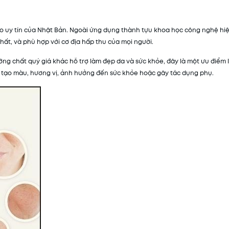
o uy tín của Nhật Bản. Ngoài ứng dụng thành tựu khoa học công nghệ hi
ất, và phù hợp với cơ địa hấp thu của mọi người.
ưỡng chất quý giá khác hỗ trợ làm đẹp da và sức khỏe, đây là một ưu điểm
 tạo màu, hương vị, ảnh hưởng đến sức khỏe hoặc gây tác dụng phụ.