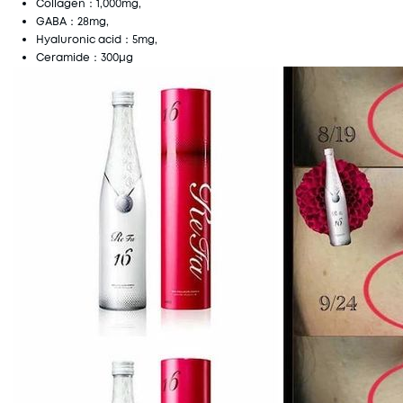
Collagen：1,000mg,
GABA：28mg,
Hyaluronic acid：5mg,
Ceramide：300μg