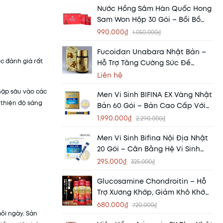
Nước Hồng Sâm Hàn Quốc Hong
Sam Won Hộp 30 Gói – Bồi Bổ
Sức Khỏe, Tăng Đề Kháng Hiệu
990.000₫
1.050.000₫
Quả
Fucoidan Unabara Nhật Bản –
c đánh giá rất
Hỗ Trợ Tăng Cường Sức Đề
Kháng, Nâng Cao Sức Khỏe
Liên hệ
hập sâu vào các
Men Vi Sinh BIFINA EX Vàng Nhật
 thiện độ sáng
Bản 60 Gói – Bản Cao Cấp Với
10 Tỷ Lợi Khuẩn Cho Hệ Tiêu Hóa
1.990.000₫
2.290.000₫
Khỏe Mạnh
Men Vi Sinh Bifina Nội Địa Nhật
20 Gói – Cân Bằng Hệ Vi Sinh
Đường Ruột, Hỗ Trợ Tiêu Hóa
295.000₫
325.000₫
Khỏe Mạnh
Glucosamine Chondroitin – Hỗ
Trợ Xương Khớp, Giảm Khô Khớp,
Tăng Cường Vận Động
680.000₫
720.000₫
mỗi ngày. Sản