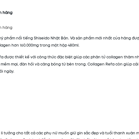
nh hãng
nh hãng
ỹ phẩm nổi tiếng Shiseido Nhật Bản. Và sản phẩm mới nhất của hãng đượ
llagen hơn 160.000mg trong một hộp 480ml.
 được thiết kế với công thức đặc biệt giúp các phân tử collagen thâm n
 mềm mại, đàn hồi và căng bóng từ bên trong. Collagen Refa còn giúp cải
ỗi ngày.
Mã khuyến mãi:
Điều kiện:
 lí tưởng cho tất cả các phụ nữ muốn giữ gìn sắc đẹp và tuổi thanh xuân 