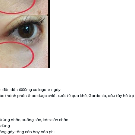
lên đến đến 1000mg collagen/ ngày
ác thành phần thảo dược chiết xuất từ quả khế, Gardenia, dâu tây hỗ trợ 
a trùng nhão, xuống sắc, kém săn chắc
i dùng
hông gây tăng cân hay béo phì