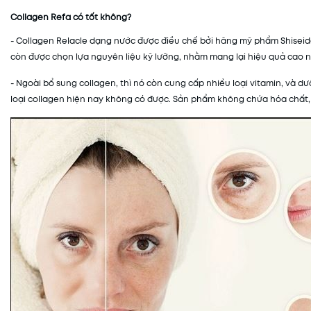
Collagen Refa có tốt không?
- Collagen Relacle dạng nước được điều chế bởi hãng mỹ phẩm Shiseid
còn được chọn lựa nguyên liệu kỹ lưỡng, nhằm mang lại hiệu quả cao nh
- Ngoài bổ sung collagen, thì nó còn cung cấp nhiều loại vitamin, và d
loại collagen hiện nay không có được. Sản phẩm không chứa hóa chất,