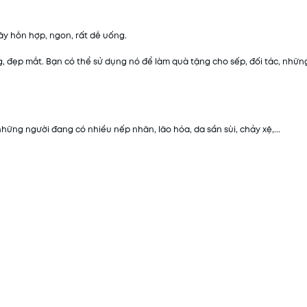
ây hỗn hợp, ngon, rất dễ uống.
 đẹp mắt. Bạn có thể sử dụng nó để làm quà tặng cho sếp, đối tác, nhữn
những người đang có nhiều nếp nhăn, lão hóa, da sần sùi, chảy xệ,...