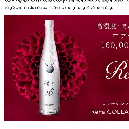
phẩm này đặc biệt thích hợp cho phụ nữ 25 tuổi trở lên. Hãy sử dụng Re
và giữ cho làn da của bạn luôn trẻ trung, rạng rỡ và tươi sáng.