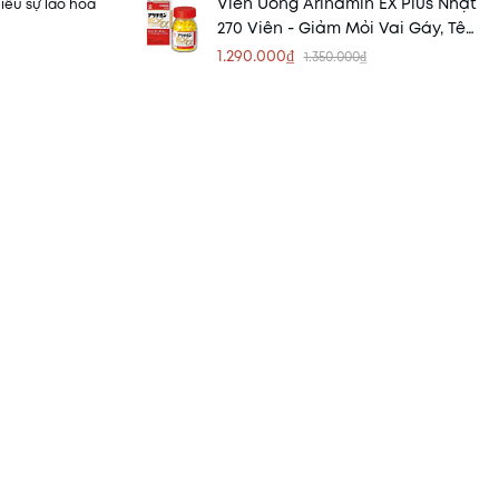
Viên Uống Arinamin EX Plus Nhật
iểu sự lão hóa
270 Viên - Giảm Mỏi Vai Gáy, Tê
Bì
1.290.000₫
1.350.000₫