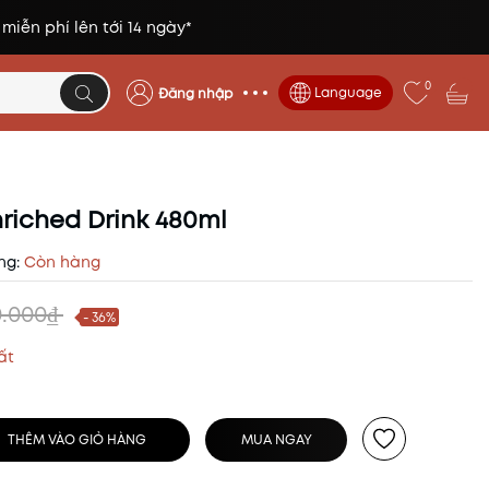
 miễn phí lên tới 14 ngày*
0
Language
Đăng nhập
nriched Drink 480ml
ng:
Còn hàng
0.000₫
- 36%
ất
THÊM VÀO GIỎ HÀNG
MUA NGAY