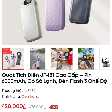
Quạt Tích Điện JF-181 Cao Cấp – Pin
6000mAh, Có Sò Lạnh, Đèn Flash 3 Chế Độ
Thương hiệu:
JF-181
Tình trạng:
Còn hàng
420.000₫
475.000₫
- 12%