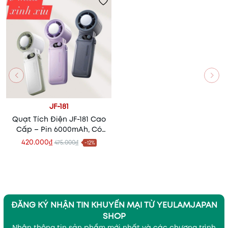
JF-181
Quạt Tích Điện JF-181 Cao
Cấp – Pin 6000mAh, Có
Sò Lạnh, Đèn Flash 3 Chế
420.000₫
475.000₫
-12%
Độ
ĐĂNG KÝ NHẬN TIN KHUYẾN MẠI TỪ YEULAMJAPAN
SHOP
Nhận thông tin sản phẩm mới nhất và các chương trình