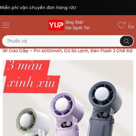
Đổi trả miễn phí lên tới 14 ngày*
0
Trang chủ
Đồ dùng tiện ích khác
Quạt Tích Điện JF-
181 Cao Cấp – Pin 6000mAh, Có Sò Lạnh, Đèn Flash 3 Chế Độ