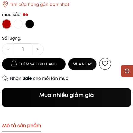
Tìm cửa hàng gần bạn nhất
màu sắc:
Be
Số lượng:
−
+
THÊM VÀO GIỎ HÀNG
MUA NGAY
Nhận
Sale
cho mỗi lần mua
Mã khuyến mãi:
Mua nhiều giảm giá
Điều kiện:
Mô tả sản phẩm