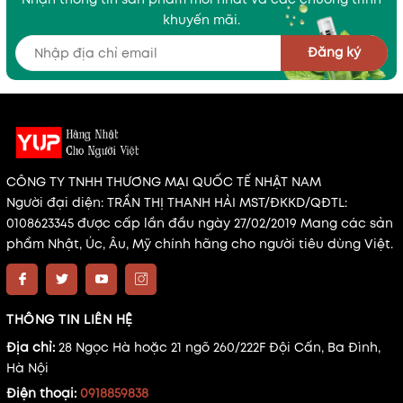
khuyến mãi.
Đăng ký
CÔNG TY TNHH THƯƠNG MẠI QUỐC TẾ NHẬT NAM
Người đại diện: TRẦN THỊ THANH HẢI MST/ĐKKD/QĐTL:
0108623345 được cấp lần đầu ngày 27/02/2019 Mang các sản
phẩm Nhật, Úc, Âu, Mỹ chính hãng cho người tiêu dùng Việt.
THÔNG TIN LIÊN HỆ
Địa chỉ:
28 Ngọc Hà hoặc 21 ngõ 260/222F Đội Cấn, Ba Đình,
Hà Nội
Điện thoại:
0918859838