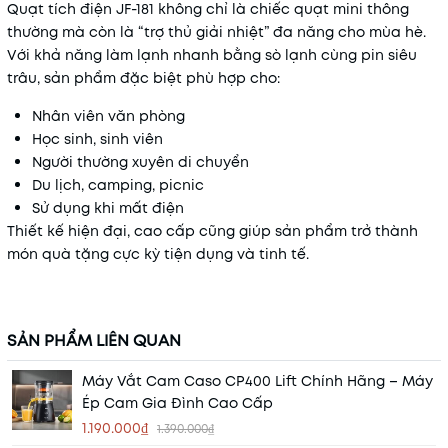
Quạt tích điện JF-181 không chỉ là chiếc quạt mini thông
thường mà còn là “trợ thủ giải nhiệt” đa năng cho mùa hè.
Với khả năng làm lạnh nhanh bằng sò lạnh cùng pin siêu
trâu, sản phẩm đặc biệt phù hợp cho:
Nhân viên văn phòng
Học sinh, sinh viên
Người thường xuyên di chuyển
Du lịch, camping, picnic
Sử dụng khi mất điện
Thiết kế hiện đại, cao cấp cũng giúp sản phẩm trở thành
món quà tặng cực kỳ tiện dụng và tinh tế.
SẢN PHẨM LIÊN QUAN
Máy Vắt Cam Caso CP400 Lift Chính Hãng – Máy
Ép Cam Gia Đình Cao Cấp
1.190.000₫
1.390.000₫