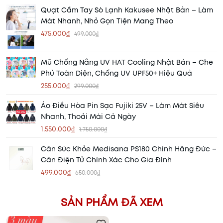
Quạt Cầm Tay Sò Lạnh Kakusee Nhật Bản – Làm
Mát Nhanh, Nhỏ Gọn Tiện Mang Theo
475.000₫
499.000₫
Mũ Chống Nắng UV HAT Cooling Nhật Bản – Che
Phủ Toàn Diện, Chống UV UPF50+ Hiệu Quả
255.000₫
299.000₫
Áo Điều Hòa Pin Sạc Fujiki 25V – Làm Mát Siêu
Nhanh, Thoải Mái Cả Ngày
1.550.000₫
1.750.000₫
Cân Sức Khỏe Medisana PS180 Chính Hãng Đức –
Cân Điện Tử Chính Xác Cho Gia Đình
499.000₫
650.000₫
SẢN PHẨM ĐÃ XEM