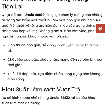
Tiện Lợi
Quạt để bàn
Unold 86830
là sự lựa chọn lý tưởng cho những
ai đang tìm kiếm một thiết bị làm mát nhỏ gọn nhưng hiệu
quả. Với thiết kế tối giản, hiện đại, màu sắc trung tính dễ
dàng phù hợp với mọi không gian: từ bàn làm việc, phòng
ngủ đến phòng khách hoặc văn phòng.
Mã khuyến mãi:
Kích thước nhỏ gọn
, dễ dàng di chuyển và bố trí ở mọi vị
Điều kiện:
trí.
Chất liệu cao cấp, chắc chắn, mang đến sự bền bỉ theo
thời gian.
Thiết kế đẹp mắt, tạo điểm nhấn sang trọng cho không
gian sống.
Hiệu Suất Làm Mát Vượt Trội
Dù có kích thước nhỏ nhưng
Unold 86830
lại sở hữu hiệu
suất làm mát ấn tượng: