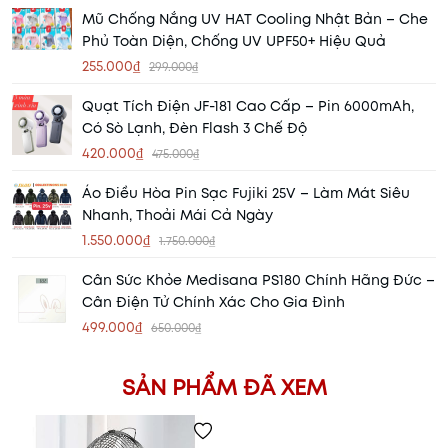
Mũ Chống Nắng UV HAT Cooling Nhật Bản – Che
Phủ Toàn Diện, Chống UV UPF50+ Hiệu Quả
255.000₫
299.000₫
Quạt Tích Điện JF-181 Cao Cấp – Pin 6000mAh,
Có Sò Lạnh, Đèn Flash 3 Chế Độ
420.000₫
475.000₫
Áo Điều Hòa Pin Sạc Fujiki 25V – Làm Mát Siêu
Nhanh, Thoải Mái Cả Ngày
1.550.000₫
1.750.000₫
Cân Sức Khỏe Medisana PS180 Chính Hãng Đức –
Cân Điện Tử Chính Xác Cho Gia Đình
499.000₫
650.000₫
SẢN PHẨM ĐÃ XEM