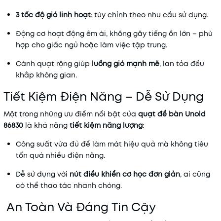
3 tốc độ gió linh hoạt
: tùy chỉnh theo nhu cầu sử dụng.
Động cơ hoạt động êm ái, không gây tiếng ồn lớn – phù
hợp cho giấc ngủ hoặc làm việc tập trung.
Cánh quạt rộng giúp
luồng gió mạnh mẽ
, lan tỏa đều
khắp không gian.
Tiết Kiệm Điện Năng – Dễ Sử Dụng
Một trong những ưu điểm nổi bật của
quạt để bàn Unold
86830
là khả năng
tiết kiệm năng lượng
:
Công suất vừa đủ để làm mát hiệu quả mà không tiêu
tốn quá nhiều điện năng.
Dễ sử dụng với
nút điều khiển cơ học đơn giản
, ai cũng
có thể thao tác nhanh chóng.
An Toàn Và Đáng Tin Cậy