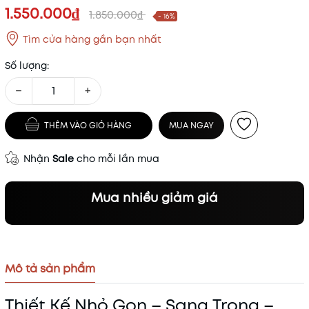
1.550.000₫
1.850.000₫
- 16%
Tìm cửa hàng gần bạn nhất
Số lượng:
−
+
THÊM VÀO GIỎ HÀNG
MUA NGAY
Nhận
Sale
cho mỗi lần mua
Mua nhiều giảm giá
Mô tả sản phẩm
Thiết Kế Nhỏ Gọn – Sang Trọng –