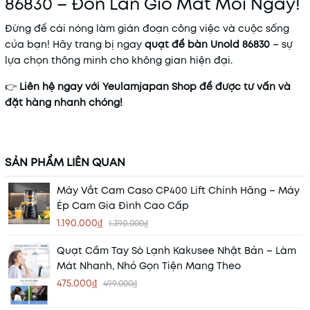
86830 – Đón Làn Gió Mát Mỗi Ngày!
Đừng để cái nóng làm gián đoạn công việc và cuộc sống
của bạn! Hãy trang bị ngay
quạt để bàn Unold 86830
– sự
lựa chọn thông minh cho không gian hiện đại.
👉
Liên hệ ngay với Yeulamjapan Shop để được tư vấn và
đặt hàng nhanh chóng!
SẢN PHẨM LIÊN QUAN
Máy Vắt Cam Caso CP400 Lift Chính Hãng – Máy
Ép Cam Gia Đình Cao Cấp
1.190.000₫
1.390.000₫
Quạt Cầm Tay Sò Lạnh Kakusee Nhật Bản – Làm
Mát Nhanh, Nhỏ Gọn Tiện Mang Theo
475.000₫
499.000₫