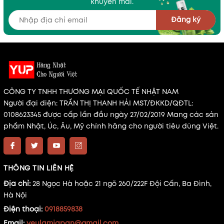
khuyến mãi.
Đăng ký
CÔNG TY TNHH THƯƠNG MẠI QUỐC TẾ NHẬT NAM
Người đại diện: TRẦN THỊ THANH HẢI MST/ĐKKD/QĐTL:
0108623345 được cấp lần đầu ngày 27/02/2019 Mang các sản
phẩm Nhật, Úc, Âu, Mỹ chính hãng cho người tiêu dùng Việt.
THÔNG TIN LIÊN HỆ
Địa chỉ:
28 Ngọc Hà hoặc 21 ngõ 260/222F Đội Cấn, Ba Đình,
Hà Nội
Điện thoại:
0918859838
Email:
yeulamjapan@gmail.com