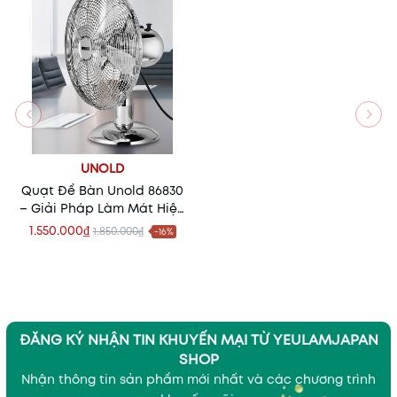
UNOLD
Quạt Để Bàn Unold 86830
– Giải Pháp Làm Mát Hiện
Đại, Nhỏ Gọn Cho Mọi
1.550.000₫
1.850.000₫
-16%
Không Gian
ĐĂNG KÝ NHẬN TIN KHUYẾN MẠI TỪ YEULAMJAPAN
SHOP
Nhận thông tin sản phẩm mới nhất và các chương trình