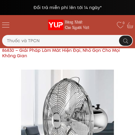
Đổi trả miễn phí lên tới 14 ngày*
0
Trang chủ
Đồ dùng tiện ích khác
Quạt Để Bàn Unold
86830 – Giải Pháp Làm Mát Hiện Đại, Nhỏ Gọn Cho Mọi
Không Gian