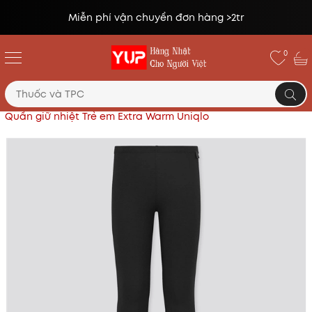
Đổi trả miễn phí lên tới 14 ngày*
0
Trang chủ
Áo quần giữ nhiệt UNIQLO (HEATTECH)
Quần giữ nhiệt Trẻ em Extra Warm Uniqlo