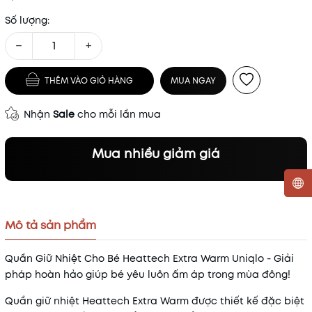
Số lượng:
−
+
THÊM VÀO GIỎ HÀNG
MUA NGAY
Nhận
Sale
cho mỗi lần mua
Mua nhiều giảm giá
Mã khuyến mãi:
Mô tả sản phẩm
Điều kiện:
Quần Giữ Nhiệt Cho Bé Heattech Extra Warm Uniqlo - Giải
pháp hoàn hảo giúp bé yêu luôn ấm áp trong mùa đông!
Quần giữ nhiệt Heattech Extra Warm được thiết kế đặc biệt