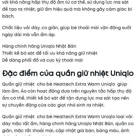
với khả năng hấp thụ độ ẩm từ cơ thể, sử dụng lực ma sát
để tạo ra nhiệt, giữ ấm hiệu quả mà không gây cảm giác bí
bách.
Chất liệu vải dày, co giãn, giúp bé thoải mái vận động suốt
ngày dài mà vẫn ấm áp.
Hàng chính hãng Uniqlo Nhật Bản
Thiết kế bó sát để tối ưu khả năng giữ nhiệt
Dễ dàng phối đồ và cực kỳ thoải mái
Đặc điểm của quần giữ nhiệt Uniqlo
Quần giữ nhiệt cho bé Heattech Extra Warm Uniqlo giúp
làm ấm. Áo còn hoạt động dựa trên nguyên tắc hấp thụ độ
ẩm cơ thể, thiết kế bó sát để tận dụng lực ma sát tạo nên
sự chuyển động của các giọt nhỏ sinh ra nhiệt.
Quần giữ nhiệt cho bé Heattech Extra Warm Uniqlo loại vải
dày mặc rất ấm, hàng chính hãng Uniqlo Nhật Bản, quần co
giãn, mặc rất thoải mái, cập nhật giá bán, bảng màu, ảnh