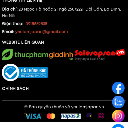
THÔNG TIN LIÊN HỆ
Địa chỉ:
28 Ngọc Hà hoặc 21 ngõ 260/222F Đội Cấn, Ba Đình,
Hà Nội
Điện thoại:
0918859838
Email:
yeulamjapan@gmail.com
WEBSITE LIÊN QUAN
CHÍNH SÁCH
© Bản quyền thuộc về
yeulamjapan.vn