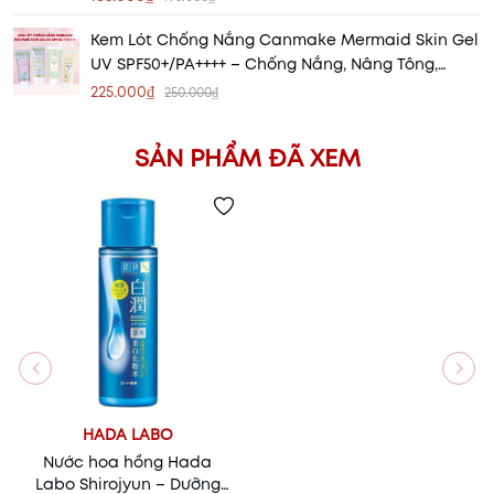
Kem Lót Chống Nắng Canmake Mermaid Skin Gel
UV SPF50+/PA++++ – Chống Nắng, Nâng Tông,
Dưỡng Ẩm Hoàn Hảo
225.000₫
250.000₫
SẢN PHẨM ĐÃ XEM
HADA LABO
Nước hoa hồng Hada
Labo Shirojyun – Dưỡng