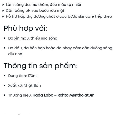
✔ Làm sáng da, mờ thâm, đều màu tự nhiên
✔ Cân bằng pH sau bước rửa mặt
✔ Hỗ trợ hấp thụ dưỡng chất ở các bước skincare tiếp theo
Phù hợp với:
Da xỉn màu, thiếu sức sống
Da dầu, da hỗn hợp hoặc da nhạy cảm cần dưỡng sáng
dịu nhẹ
Thông tin sản phẩm:
Dung tích: 170ml
Xuất xứ: Nhật Bản
Thương hiệu:
Hada Labo – Rohto Mentholatum