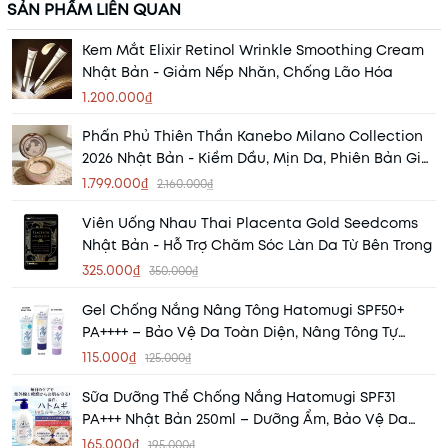
SẢN PHẨM LIÊN QUAN
Kem Mắt Elixir Retinol Wrinkle Smoothing Cream
Nhật Bản - Giảm Nếp Nhăn, Chống Lão Hóa
1.200.000₫
Phấn Phủ Thiên Thần Kanebo Milano Collection
2026 Nhật Bản - Kiềm Dầu, Mịn Da, Phiên Bản Giới
Hạn
1.799.000₫
2.160.000₫
Viên Uống Nhau Thai Placenta Gold Seedcoms
Nhật Bản - Hỗ Trợ Chăm Sóc Làn Da Từ Bên Trong
325.000₫
350.000₫
Gel Chống Nắng Nâng Tông Hatomugi SPF50+
PA++++ – Bảo Vệ Da Toàn Diện, Nâng Tông Tự
Nhiên
115.000₫
125.000₫
Sữa Dưỡng Thể Chống Nắng Hatomugi SPF31
PA+++ Nhật Bản 250ml – Dưỡng Ẩm, Bảo Vệ Da
Mỗi Ngày
165.000₫
195.000₫