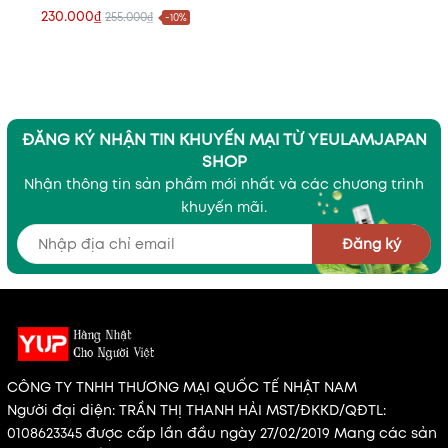
trắng sáng da, cấp ẩm
230.000₫
255.000₫
-10%
sâu
ĐĂNG KÝ NHẬN TIN KHUYẾN MẠI TỪ YEULAMJAPAN
SHOP
Nhận thông tin sản phẩm mới nhất và các chương trình
khuyến mãi.
Đăng ký
CÔNG TY TNHH THƯƠNG MẠI QUỐC TẾ NHẬT NAM
Người đại diện: TRẦN THỊ THANH HẢI MST/ĐKKD/QĐTL:
0108623345 được cấp lần đầu ngày 27/02/2019 Mang các sản