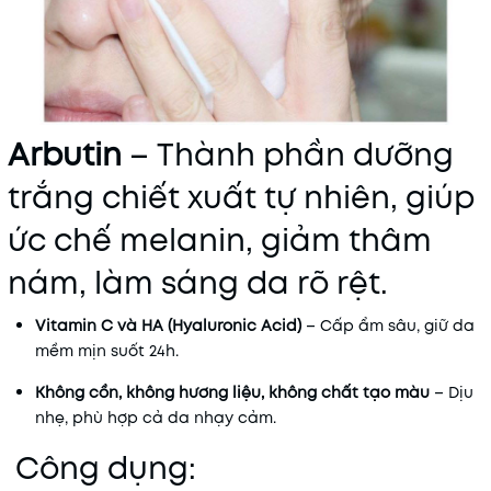
Arbutin
– Thành phần dưỡng
trắng chiết xuất tự nhiên, giúp
ức chế melanin, giảm thâm
nám, làm sáng da rõ rệt.
Vitamin C và HA (Hyaluronic Acid)
– Cấp ẩm sâu, giữ da
mềm mịn suốt 24h.
Không cồn, không hương liệu, không chất tạo màu
– Dịu
nhẹ, phù hợp cả da nhạy cảm.
Công dụng: