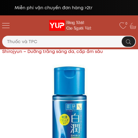
Đổi trả miễn phí lên tới 14 ngày*
0
Trang chủ
Mỹ phẩm Nhật
Nước hoa hồng Hada Labo
Shirojyun – Dưỡng trắng sáng da, cấp ẩm sâu