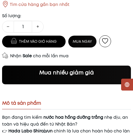
Tìm cửa hàng gần bạn nhất
Số lượng:
−
+
THÊM VÀO GIỎ HÀNG
MUA NGAY
Nhận
Sale
cho mỗi lần mua
Mua nhiều giảm giá
Mã khuyến mãi:
Mô tả sản phẩm
Điều kiện:
Bạn đang tìm kiếm
nước hoa hồng dưỡng trắng
nhẹ dịu, an
toàn và hiệu quả đến từ Nhật Bản?
👉
Hada Labo Shirojyun
chính là lựa chọn hoàn hảo cho làn