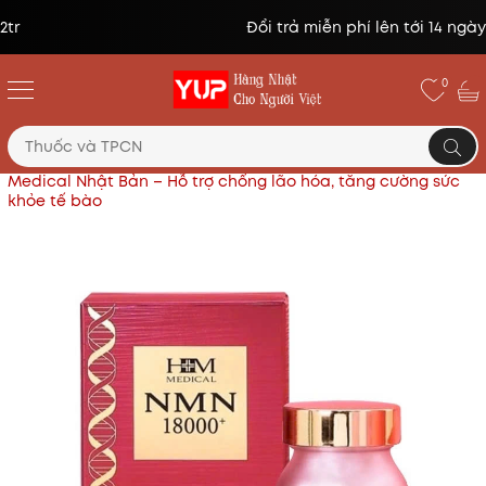
Đổi trả miễn phí lên tới 14 ngày*
0
Trang chủ
Thực phẩm chức năng Nhật
NMN 18000
Medical Nhật Bản – Hỗ trợ chống lão hóa, tăng cường sức
khỏe tế bào