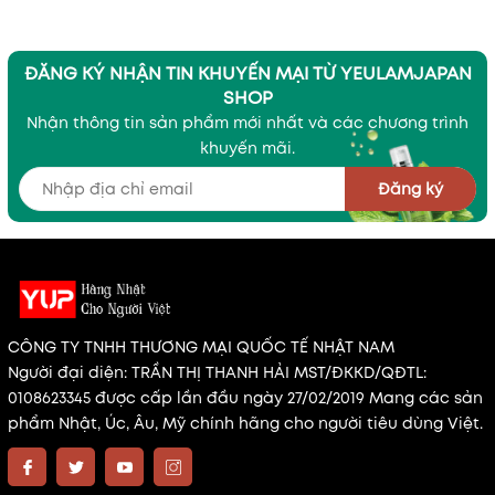
ĐĂNG KÝ NHẬN TIN KHUYẾN MẠI TỪ YEULAMJAPAN
SHOP
Nhận thông tin sản phẩm mới nhất và các chương trình
khuyến mãi.
Đăng ký
CÔNG TY TNHH THƯƠNG MẠI QUỐC TẾ NHẬT NAM
Người đại diện: TRẦN THỊ THANH HẢI MST/ĐKKD/QĐTL:
0108623345 được cấp lần đầu ngày 27/02/2019 Mang các sản
phẩm Nhật, Úc, Âu, Mỹ chính hãng cho người tiêu dùng Việt.