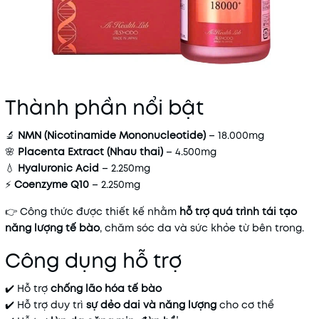
Thành phần nổi bật
🔬
NMN (Nicotinamide Mononucleotide)
– 18.000mg
🌸
Placenta Extract (Nhau thai)
– 4.500mg
💧
Hyaluronic Acid
– 2.250mg
⚡
Coenzyme Q10
– 2.250mg
👉 Công thức được thiết kế nhằm
hỗ trợ quá trình tái tạo
năng lượng tế bào
, chăm sóc da và sức khỏe từ bên trong.
Công dụng hỗ trợ
✔️ Hỗ trợ
chống lão hóa tế bào
✔️ Hỗ trợ duy trì
sự dẻo dai và năng lượng
cho cơ thể