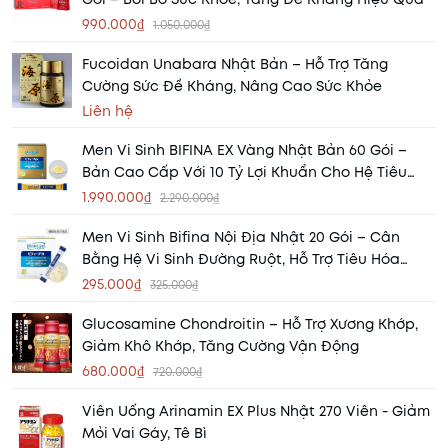
990.000₫
1.050.000₫
Fucoidan Unabara Nhật Bản – Hỗ Trợ Tăng
Cường Sức Đề Kháng, Nâng Cao Sức Khỏe
Liên hệ
Men Vi Sinh BIFINA EX Vàng Nhật Bản 60 Gói –
Bản Cao Cấp Với 10 Tỷ Lợi Khuẩn Cho Hệ Tiêu
Hóa Khỏe Mạnh
1.990.000₫
2.290.000₫
Men Vi Sinh Bifina Nội Địa Nhật 20 Gói – Cân
Bằng Hệ Vi Sinh Đường Ruột, Hỗ Trợ Tiêu Hóa
Khỏe Mạnh
295.000₫
325.000₫
Glucosamine Chondroitin – Hỗ Trợ Xương Khớp,
Giảm Khô Khớp, Tăng Cường Vận Động
680.000₫
720.000₫
Viên Uống Arinamin EX Plus Nhật 270 Viên - Giảm
Mỏi Vai Gáy, Tê Bì