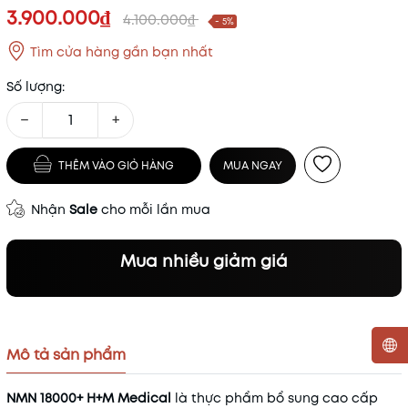
3.900.000₫
4.100.000₫
- 5%
Tìm cửa hàng gần bạn nhất
Số lượng:
−
+
THÊM VÀO GIỎ HÀNG
MUA NGAY
Nhận
Sale
cho mỗi lần mua
Mua nhiều giảm giá
Mô tả sản phẩm
Mã khuyến mãi:
NMN 18000+ H+M Medical
là thực phẩm bổ sung cao cấp