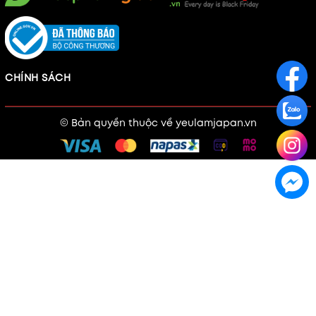
CHÍNH SÁCH
© Bản quyền thuộc về
yeulamjapan.vn