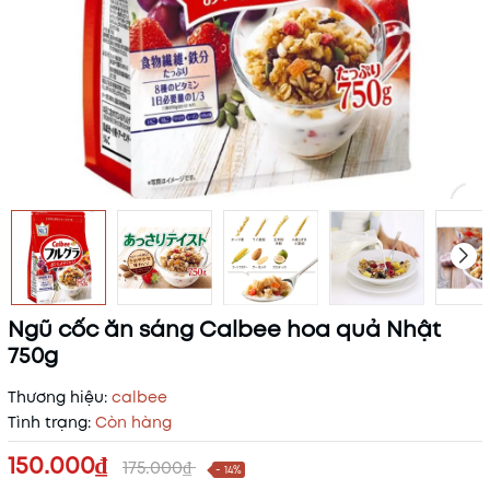
Ngũ cốc ăn sáng Calbee hoa quả Nhật
750g
Thương hiệu:
calbee
Tình trạng:
Còn hàng
150.000₫
175.000₫
- 14%