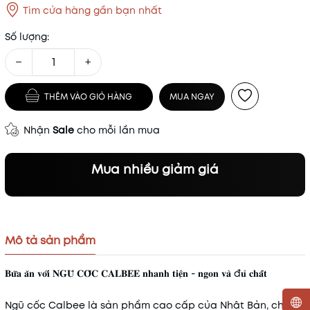
Tìm cửa hàng gần bạn nhất
Số lượng:
−
+
THÊM VÀO GIỎ HÀNG
MUA NGAY
Nhận
Sale
cho mỗi lần mua
Mua nhiều giảm giá
Mô tả sản phẩm
𝐁𝐮̛̃𝐚 𝐚̆𝐧 𝐯𝐨̛́𝐢 𝐍𝐆𝐔̃ 𝐂𝐎̂́𝐂 𝐂𝐀𝐋𝐁𝐄𝐄 𝐧𝐡𝐚𝐧𝐡 𝐭𝐢𝐞̣̂𝐧 - 𝐧𝐠𝐨𝐧 𝐯𝐚̀ đ𝐮̉ 𝐜𝐡𝐚̂́𝐭
Ngũ cốc Calbee là sản phẩm cao cấp của Nhật Bản, chứa