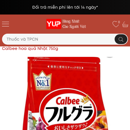
Đổi trả miễn phí lên tới 14 ngày*
0
Trang chủ
Đồ uống, rượu, bánh kẹo.
Ngũ cốc ăn sáng
Calbee hoa quả Nhật 750g