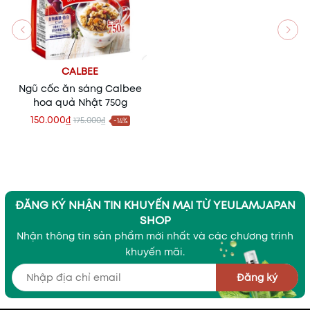
CALBEE
Ngũ cốc ăn sáng Calbee
hoa quả Nhật 750g
150.000₫
175.000₫
-14%
ĐĂNG KÝ NHẬN TIN KHUYẾN MẠI TỪ YEULAMJAPAN
SHOP
Nhận thông tin sản phẩm mới nhất và các chương trình
khuyến mãi.
Đăng ký