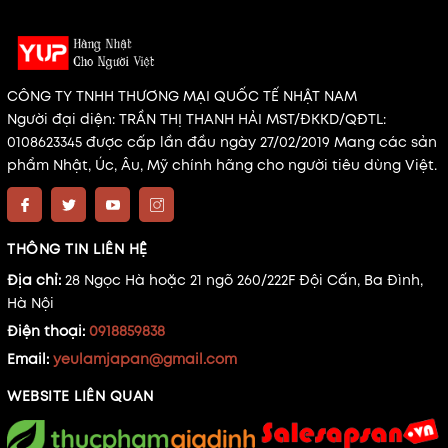
CÔNG TY TNHH THƯƠNG MẠI QUỐC TẾ NHẬT NAM
Người đại diện: TRẦN THỊ THANH HẢI MST/ĐKKD/QĐTL:
0108623345 được cấp lần đầu ngày 27/02/2019 Mang các sản
phẩm Nhật, Úc, Âu, Mỹ chính hãng cho người tiêu dùng Việt.
THÔNG TIN LIÊN HỆ
Địa chỉ:
28 Ngọc Hà hoặc 21 ngõ 260/222F Đội Cấn, Ba Đình,
Hà Nội
Điện thoại:
0918859838
Email:
yeulamjapan@gmail.com
WEBSITE LIÊN QUAN