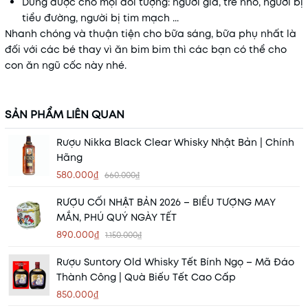
Dùng được cho mọi đối tượng: người già, trẻ nhỏ, người bị
tiểu đường, người bị tim mạch ...
Nhanh chóng và thuận tiện cho bữa sáng, bữa phụ nhất là
đối với các bé thay vì ăn bim bim thì các bạn có thể cho
con ăn ngũ cốc này nhé.
SẢN PHẨM LIÊN QUAN
Rượu Nikka Black Clear Whisky Nhật Bản | Chính
Hãng
580.000₫
660.000₫
RƯỢU CỐI NHẬT BẢN 2026 – BIỂU TƯỢNG MAY
MẮN, PHÚ QUÝ NGÀY TẾT
890.000₫
1.150.000₫
Rượu Suntory Old Whisky Tết Bính Ngọ – Mã Đáo
Thành Công | Quà Biếu Tết Cao Cấp
850.000₫