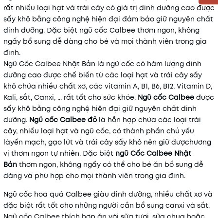
rất nhiều loại hạt và trái cây có giá trị dinh dưỡng cao được
Mã khuyến mãi:
sấy khô bằng công nghệ hiện đại đảm bảo giữ nguyên
chất
dinh dưỡng. Đặc biệt ngũ cốc Calbee thơm ngon, không
Điều kiện:
ngấy bổ sung dễ dàng cho bé và mọi thành viên trong gia
đình.
Ngũ Cốc Calbee Nhật Bản là ngũ cốc có hàm lượng dinh
dưỡng cao được chế biến từ các loại hạt và trái cây sấy
khô chứa nhiều chất xơ, các vitamin A, B1, B6, B12, Vitamin D,
Kali, sắt, Canxi, ... rất tốt cho sức khỏe.
Ngũ cốc Calbee
được
sấy khô bằng công nghệ hiện đại giữ nguyên chất dinh
dưỡng.
Ngũ cốc Calbee đỏ
là hỗn hợp chứa các loại trái
cây, nhiều loại hạt và ngũ cốc, có thành phần chủ yếu
làyến mạch, gạo lứt và trái cây sấy khô nên giữ đượchương
vị thơm ngon tự nhiên. Đặc biệt
ngũ Cốc Calbee Nhật
Bản
thơm ngon, không ngấy có thể cho bé ăn bổ sung dễ
dàng và phù hợp cho mọi thành viên trong gia đình.
Ngũ cốc hoa quả Calbee giàu dinh dưỡng, nhiều chất xơ và
đặc biệt rất tốt cho những người cần bổ sung canxi và sắt.
Ngũ cốc Calbee thích hợp ăn với sữa tươi, sữa chua hoặc