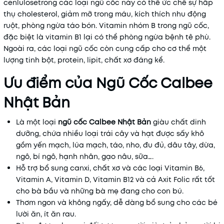
cenlulosetrong các loại ngũ cốc này có thể ức chế sự hấp
thụ cholesterol, giảm mỡ trong máu, kích thích nhu động
ruột, phòng ngừa táo bón. Vitamin nhóm B trong ngũ cốc,
đặc biệt là vitamin B1 lại có thể phòng ngừa bệnh tê phù.
Ngoài ra, các loại ngũ cốc còn cung cấp cho cơ thể một
lượng tinh bột, protein, lipit, chất xơ đáng kể.
Ưu điểm của Ngũ Cốc Calbee
Nhật Bản
Là một loại
ngũ cốc Calbee Nhật Bản
giàu chất dinh
dưỡng, chứa nhiều loại trái cây và hạt được sấy khô
gồm yến mạch, lúa mạch, táo, nho, đu đủ, dâu tây, dừa,
ngô, bí ngô, hạnh nhân, gạo nâu, sữa….
Hỗ trợ bổ sung canxi, chất xơ và các loại Vitamin B6,
Vitamin A, Vitamin D, Vitamin B12 và cả Axit Folic rất tốt
cho bà bầu và những bà mẹ đang cho con bú.
Thơm ngon và không ngấy, dễ dàng bổ sung cho các bé
lười ăn, ít ăn rau.