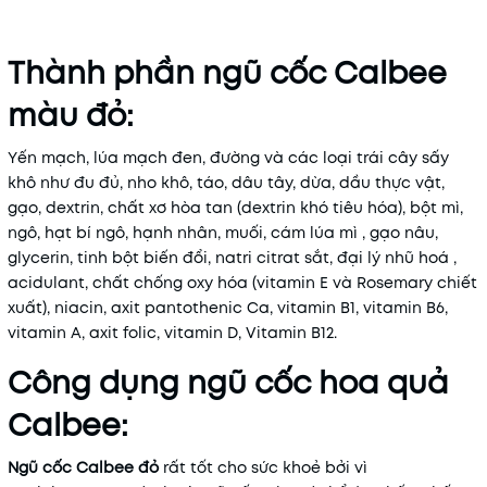
Thành phần ngũ cốc Calbee
màu đỏ:
Yến mạch, lúa mạch đen, đường và các loại trái cây sấy
khô như đu đủ, nho khô, táo, dâu tây, dừa, dầu thực vật,
gạo, dextrin, chất xơ hòa tan (dextrin khó tiêu hóa), bột mì,
ngô, hạt bí ngô, hạnh nhân, muối, cám lúa mì , gạo nâu,
glycerin, tinh bột biến đổi, natri citrat sắt, đại lý nhũ hoá ,
acidulant, chất chống oxy hóa (vitamin E và Rosemary chiết
xuất), niacin, axit pantothenic Ca, vitamin B1, vitamin B6,
vitamin A, axit folic, vitamin D, Vitamin B12.
Công dụng ngũ cốc hoa quả
Calbee:
Ngũ cốc Calbee đỏ
rất tốt cho sức khoẻ bởi vì