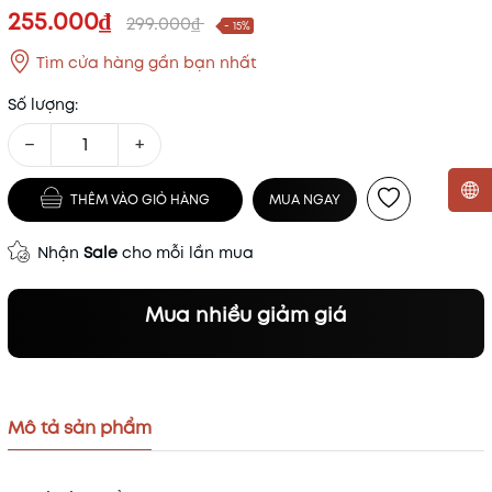
255.000₫
299.000₫
- 15%
Tìm cửa hàng gần bạn nhất
Số lượng:
−
+
THÊM VÀO GIỎ HÀNG
MUA NGAY
Mã khuyến mãi:
Nhận
Sale
cho mỗi lần mua
Điều kiện:
Mua nhiều giảm giá
Mô tả sản phẩm