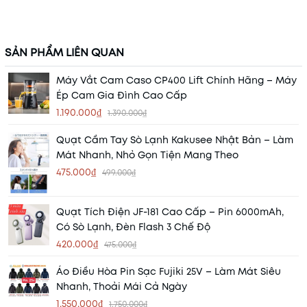
SẢN PHẨM LIÊN QUAN
Máy Vắt Cam Caso CP400 Lift Chính Hãng – Máy
Ép Cam Gia Đình Cao Cấp
1.190.000₫
1.390.000₫
Quạt Cầm Tay Sò Lạnh Kakusee Nhật Bản – Làm
Mát Nhanh, Nhỏ Gọn Tiện Mang Theo
475.000₫
499.000₫
Quạt Tích Điện JF-181 Cao Cấp – Pin 6000mAh,
Có Sò Lạnh, Đèn Flash 3 Chế Độ
420.000₫
475.000₫
Áo Điều Hòa Pin Sạc Fujiki 25V – Làm Mát Siêu
Nhanh, Thoải Mái Cả Ngày
1.550.000₫
1.750.000₫