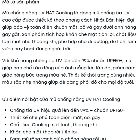
Mô tả sản phẩm
Mũ chống nắng UV HAT Cooling là dòng mũ chống tia UV
cao cấp được thiết kế theo phong cách Nhật Bản hiện đại,
giúp bảo vệ toàn diện khuôn mặt, cổ và gáy dưới ánh nắng
gay gắt. Sản phẩm tích hợp khăn che mặt tiện lợi, chất liệu
làm mát nhẹ thoáng khí, phù hợp cho đi đường, du lịch, làm
vườn hay hoạt động ngoài trời.
Với khả năng chống tia UV lên đến 99% chuẩn UPF50+, mũ
giúp hạn chế tác động của ánh nắng lên làn da, giảm cảm
giác nóng bức trong mùa hè. Thiết kế thời trang cùng nhiều
màu sắc nhẹ nhàng giúp dễ dàng phối đồ cho mọi độ tuổi.
Ưu điểm nổi bật của mũ chống nắng UV HAT Cooling
Chống tia UV hiệu quả lên đến 99% – chuẩn UPF50+
Thiết kế che phủ toàn diện: mặt, cổ, gáy
Chất liệu Cooling mát lạnh, thoáng khí
Khăn che mặt tháo rời tiện lợi
Form mũ rộng vành giúp chống nắng tối ưu