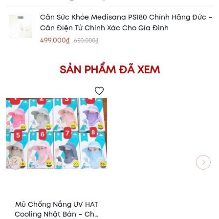
Cân Sức Khỏe Medisana PS180 Chính Hãng Đức –
Cân Điện Tử Chính Xác Cho Gia Đình
499.000₫
650.000₫
SẢN PHẨM ĐÃ XEM
Mũ Chống Nắng UV HAT
Cooling Nhật Bản – Che