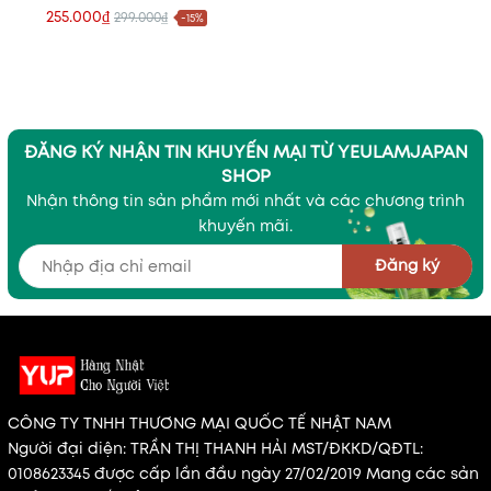
Phủ Toàn Diện, Chống UV
255.000₫
299.000₫
-15%
UPF50+ Hiệu Quả
ĐĂNG KÝ NHẬN TIN KHUYẾN MẠI TỪ YEULAMJAPAN
SHOP
Nhận thông tin sản phẩm mới nhất và các chương trình
khuyến mãi.
Đăng ký
CÔNG TY TNHH THƯƠNG MẠI QUỐC TẾ NHẬT NAM
Người đại diện: TRẦN THỊ THANH HẢI MST/ĐKKD/QĐTL:
0108623345 được cấp lần đầu ngày 27/02/2019 Mang các sản