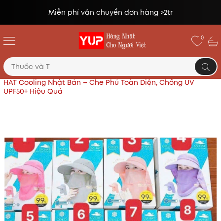
đơn hàng >2tr
Đổi trả miễn phí lên 
0
Trang chủ
Đồ dùng tiện ích khác
Mũ Chống Nắng UV
HAT Cooling Nhật Bản – Che Phủ Toàn Diện, Chống UV
UPF50+ Hiệu Quả