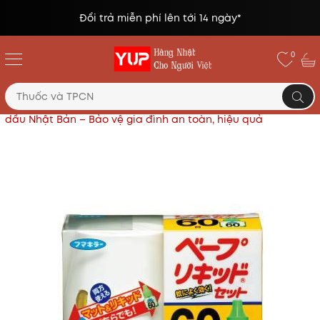
Đổi trả miễn phí lên tới 14 ngày*
0
Trang chủ
Sản phẩm khác
Máy đuổi muỗi xông tinh
dầu Nhật Bản – Bảo vệ gia đình an toàn, hiệu quả