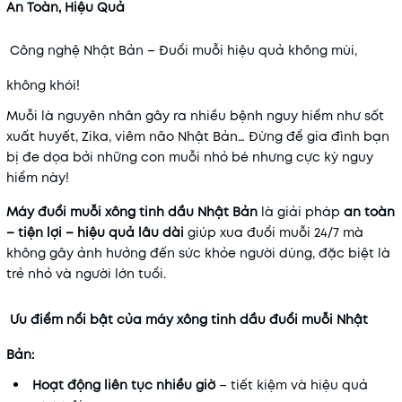
An Toàn, Hiệu Quả
Mã khuyến mãi:
Công nghệ Nhật Bản – Đuổi muỗi hiệu quả không mùi,
Điều kiện:
không khói!
Muỗi là nguyên nhân gây ra nhiều bệnh nguy hiểm như sốt
xuất huyết, Zika, viêm não Nhật Bản… Đừng để gia đình bạn
bị đe dọa bởi những con muỗi nhỏ bé nhưng cực kỳ nguy
hiểm này!
Máy đuổi muỗi xông tinh dầu Nhật Bản
là giải pháp
an toàn
– tiện lợi – hiệu quả lâu dài
giúp xua đuổi muỗi 24/7 mà
không gây ảnh hưởng đến sức khỏe người dùng, đặc biệt là
trẻ nhỏ và người lớn tuổi.
Ưu điểm nổi bật của máy xông tinh dầu đuổi muỗi Nhật
Bản:
Hoạt động liên tục nhiều giờ
– tiết kiệm và hiệu quả