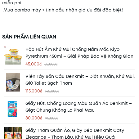
miễn phí
Mua combo máy + tinh dầu nhận giá ưu đãi đặc biệt!
SẢN PHẨM LIÊN QUAN
Hộp Hút Ẩm Khử Mùi Chống Nấm Mốc Kiyo
Pyrethrum 450ml – Giải Pháp Bảo Vệ Không Gian
45.000₫
55.000₫
Viên Tẩy Bồn Cầu Denkmit – Diệt Khuẩn, Khử Mùi,
Giữ Toilet Sạch Thơm
115.000₫
145.000₫
Giấy Hút, Chống Loang Màu Quần Áo Denkmit –
Giặt Chung Không Lo Phai Màu
80.000₫
95.000₫
Giấy Thơm Quần Áo, Giày Dép Denkmit Cozy
Elegance – Thơm Lâu, Khử Mùi Hiệu Quả