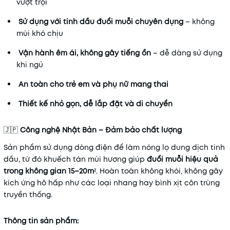
vượt trội
Sử dụng với tinh dầu đuổi muỗi chuyên dụng
– không
mùi khó chịu
Vận hành êm ái, không gây tiếng ồn
– dễ dàng sử dụng
khi ngủ
An toàn cho trẻ em và phụ nữ mang thai
Thiết kế nhỏ gọn, dễ lắp đặt và di chuyển
🇯🇵
Công nghệ Nhật Bản – Đảm bảo chất lượng
Sản phẩm sử dụng dòng điện để làm nóng lọ dung dịch tinh
dầu, từ đó khuếch tán mùi hương giúp
đuổi muỗi hiệu quả
trong không gian 15–20m²
. Hoàn toàn không khói, không gây
kích ứng hô hấp như các loại nhang hay bình xịt côn trùng
truyền thống.
Thông tin sản phẩm: