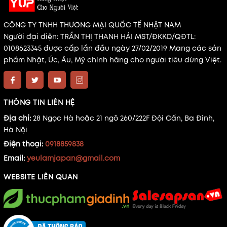
CÔNG TY TNHH THƯƠNG MẠI QUỐC TẾ NHẬT NAM
Người đại diện: TRẦN THỊ THANH HẢI MST/ĐKKD/QĐTL:
0108623345 được cấp lần đầu ngày 27/02/2019 Mang các sản
phẩm Nhật, Úc, Âu, Mỹ chính hãng cho người tiêu dùng Việt.
THÔNG TIN LIÊN HỆ
Địa chỉ:
28 Ngọc Hà hoặc 21 ngõ 260/222F Đội Cấn, Ba Đình,
Hà Nội
Điện thoại:
0918859838
Email:
yeulamjapan@gmail.com
WEBSITE LIÊN QUAN