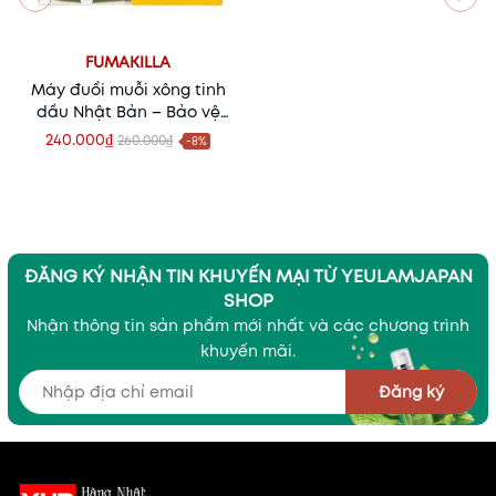
FUMAKILLA
Máy đuổi muỗi xông tinh
dầu Nhật Bản – Bảo vệ
gia đình an toàn, hiệu
240.000₫
260.000₫
-8%
quả
ĐĂNG KÝ NHẬN TIN KHUYẾN MẠI TỪ YEULAMJAPAN
SHOP
Nhận thông tin sản phẩm mới nhất và các chương trình
khuyến mãi.
Đăng ký