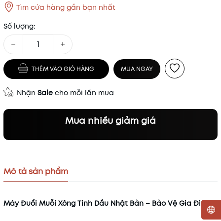
Tìm cửa hàng gần bạn nhất
Số lượng:
−
+
THÊM VÀO GIỎ HÀNG
MUA NGAY
Nhận
Sale
cho mỗi lần mua
Mua nhiều giảm giá
Mô tả sản phẩm
Máy Đuổi Muỗi Xông Tinh Dầu Nhật Bản – Bảo Vệ Gia Đình