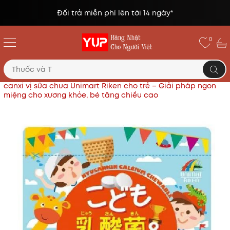
Đổi trả miễn phí lên tới 14 ngày*
0
Trang chủ
Thực phẩm chức năng Nhật
Kẹo bổ sung
canxi vị sữa chua Unimart Riken cho trẻ – Giải pháp ngon
miệng cho xương khỏe, bé tăng chiều cao