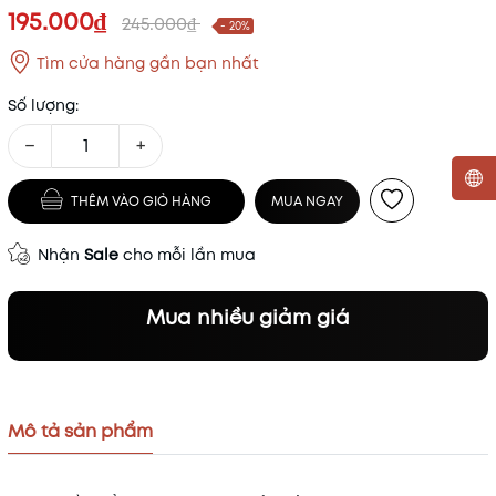
195.000₫
245.000₫
- 20%
Tìm cửa hàng gần bạn nhất
Số lượng:
−
+
THÊM VÀO GIỎ HÀNG
MUA NGAY
Mã khuyến mãi:
Nhận
Sale
cho mỗi lần mua
Điều kiện:
Mua nhiều giảm giá
Mô tả sản phẩm