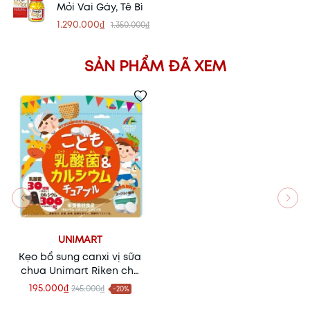
Mỏi Vai Gáy, Tê Bì
1.290.000₫
1.350.000₫
SẢN PHẨM ĐÃ XEM
UNIMART
Kẹo bổ sung canxi vị sữa
chua Unimart Riken cho
trẻ – Giải pháp ngon
195.000₫
245.000₫
-20%
miệng cho xương khỏe, bé