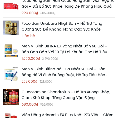
Nước Hồng Sâm Hàn Quốc Hong Sam Won Hộp 30
Gói – Bồi Bổ Sức Khỏe, Tăng Đề Kháng Hiệu Quả
990.000₫
1.050.000₫
Fucoidan Unabara Nhật Bản – Hỗ Trợ Tăng
Cường Sức Đề Kháng, Nâng Cao Sức Khỏe
Liên hệ
Men Vi Sinh BIFINA EX Vàng Nhật Bản 60 Gói –
Bản Cao Cấp Với 10 Tỷ Lợi Khuẩn Cho Hệ Tiêu
Hóa Khỏe Mạnh
1.990.000₫
2.290.000₫
Men Vi Sinh Bifina Nội Địa Nhật 20 Gói – Cân
Bằng Hệ Vi Sinh Đường Ruột, Hỗ Trợ Tiêu Hóa
Khỏe Mạnh
295.000₫
325.000₫
Glucosamine Chondroitin – Hỗ Trợ Xương Khớp,
Giảm Khô Khớp, Tăng Cường Vận Động
680.000₫
720.000₫
Viên Uống Arinamin EX Plus Nhật 270 Viên - Giảm