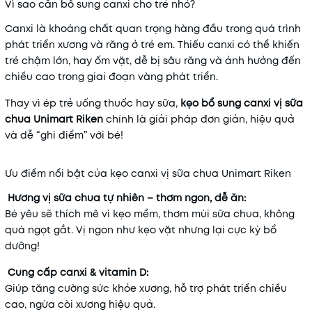
Vì sao cần bổ sung canxi cho trẻ nhỏ?
Canxi là khoáng chất quan trọng hàng đầu trong quá trình
phát triển xương và răng ở trẻ em. Thiếu canxi có thể khiến
trẻ chậm lớn, hay ốm vặt, dễ bị sâu răng và ảnh hưởng đến
chiều cao trong giai đoạn vàng phát triển.
Thay vì ép trẻ uống thuốc hay sữa,
kẹo bổ sung canxi vị sữa
chua Unimart Riken
chính là giải pháp đơn giản, hiệu quả
và dễ “ghi điểm” với bé!
Ưu điểm nổi bật của kẹo canxi vị sữa chua Unimart Riken
Hương vị sữa chua tự nhiên – thơm ngon, dễ ăn:
Bé yêu sẽ thích mê vì kẹo mềm, thơm mùi sữa chua, không
quá ngọt gắt. Vị ngon như kẹo vặt nhưng lại cực kỳ bổ
dưỡng!
Cung cấp canxi & vitamin D:
Giúp tăng cường sức khỏe xương, hỗ trợ phát triển chiều
cao, ngừa còi xương hiệu quả.