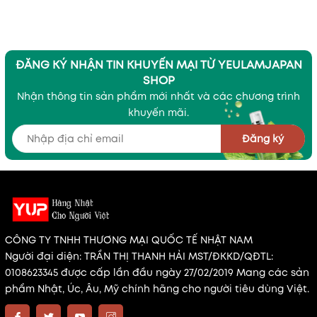
tăng chiều cao
ĐĂNG KÝ NHẬN TIN KHUYẾN MẠI TỪ YEULAMJAPAN
SHOP
Nhận thông tin sản phẩm mới nhất và các chương trình
khuyến mãi.
Đăng ký
CÔNG TY TNHH THƯƠNG MẠI QUỐC TẾ NHẬT NAM
Người đại diện: TRẦN THỊ THANH HẢI MST/ĐKKD/QĐTL:
0108623345 được cấp lần đầu ngày 27/02/2019 Mang các sản
phẩm Nhật, Úc, Âu, Mỹ chính hãng cho người tiêu dùng Việt.