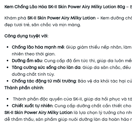
Kem Chống Lão Hóa SK-II Skin Power Airy Milky Lotion 80g
– B
Khám phá
SK-II Skin Power Airy Milky Lotion
– Kem dưỡng chốn
đẹp tươi trẻ, săn chắc và mịn màng.
Công dụng tuyệt vời
:
Chống lão hóa mạnh mẽ
: Giúp giảm thiểu nếp nhăn, làm
nhiên theo thời gian.
Dưỡng ẩm sâu
: Cung cấp độ ẩm tức thì, giúp da luôn mề
Tăng cường sức sống cho làn da
: Giúp da săn chắc, đề
dưỡng chất tinh túy.
Chống tác động từ môi trường
: Bảo vệ da khỏi tác hại c
Thành phần chính
:
Thành phần độc quyền của SK-II, giúp da hồi phục và tá
Chiết xuất tự nhiên
: Cung cấp dưỡng chất cần thiết cho 
SK-II Skin Power Airy Milky Lotion
là lựa chọn lý tưởng cho n
dễ thẩm thấu, sản phẩm giúp nuôi dưỡng làn da hoàn hảo 