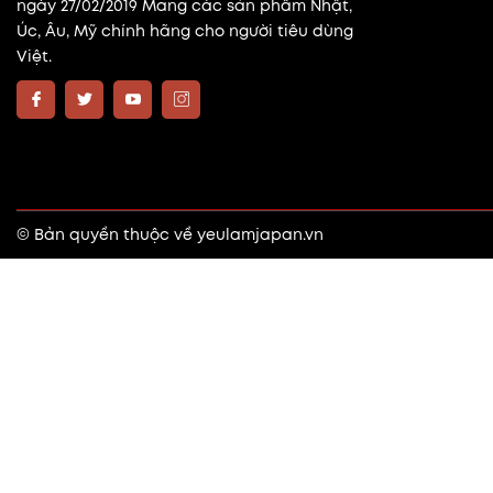
ngày 27/02/2019 Mang các sản phẩm Nhật,
Úc, Âu, Mỹ chính hãng cho người tiêu dùng
Việt.
© Bản quyền thuộc về
yeulamjapan.vn