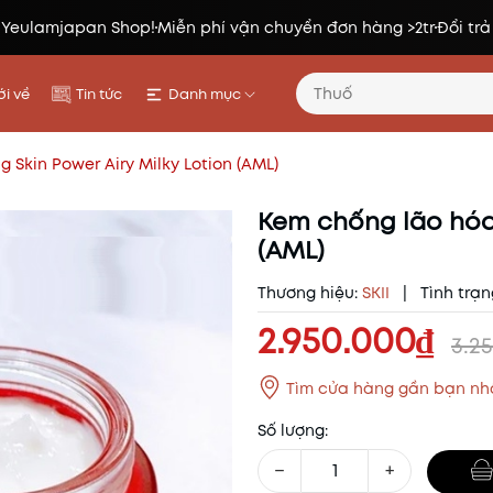
 Yeulamjapan Shop!
Miễn phí vận chuyển đơn hàng >2tr
Đổi trả
i về
Tin tức
Danh mục
g Skin Power Airy Milky Lotion (AML)
Kem chống lão hóa 
(AML)
Thương hiệu:
SKII
|
Tình trạn
2.950.000₫
3.2
Tìm cửa hàng gần bạn nh
Số lượng:
−
+