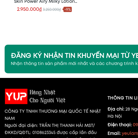
Skin Power Airy Milky Lotion
(AML)
2.950.000₫
3.250.000₫
-9%
Xem nhanh
ĐĂNG KÝ NHẬN TIN KHUYẾN MẠI TỪ 
Nhận thông tin sản phẩm mới nhất và các chương trình 
THÔNG TIN LI
Địa chỉ:
28 Ng
CÔNG TY TNHH THƯƠNG MẠI QUỐC TẾ NHẬT
Hà Nội
NAM
Điện thoại:
09
Người đại diện: TRẦN THỊ THANH HẢI MST/
ĐKKD/QĐTL: 0108623345 được cấp lần đầu
Email:
yeulam