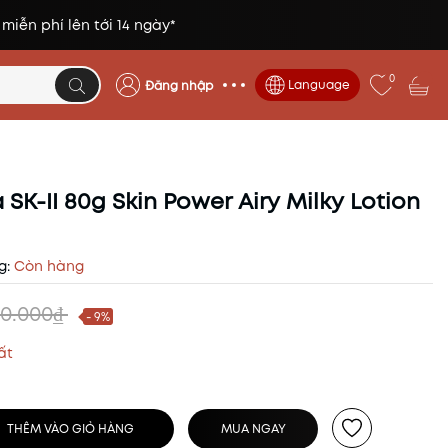
 miễn phí lên tới 14 ngày*
0
Language
Đăng nhập
SK-II 80g Skin Power Airy Milky Lotion
g:
Còn hàng
50.000₫
- 9%
ất
THÊM VÀO GIỎ HÀNG
MUA NGAY