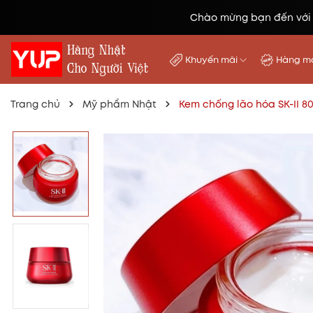
Chào mừng bạn đến với
Khuyến mãi
Hàng mớ
Trang chủ
Mỹ phẩm Nhật
Kem chống lão hóa SK-II 80