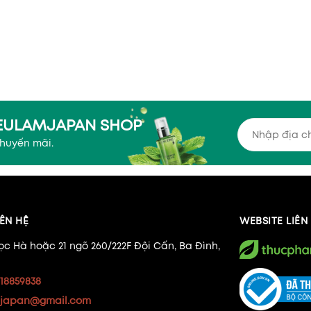
YEULAMJAPAN SHOP
khuyến mãi.
ÊN HỆ
WEBSITE LIÊ
ọc Hà hoặc 21 ngõ 260/222F Đội Cấn, Ba Đình,
18859838
japan@gmail.com