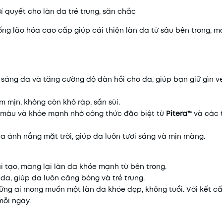
í quyết cho làn da trẻ trung, săn chắc
g lão hóa cao cấp giúp cải thiện làn da từ sâu bên trong, ma
 sáng da và tăng cường độ đàn hồi cho da, giúp bạn giữ gìn v
m mịn, không còn khô ráp, sần sùi.
u màu và khỏe mạnh nhờ công thức đặc biệt từ
Pitera™
và các 
ủa ánh nắng mặt trời, giúp da luôn tươi sáng và mịn màng.
i tạo, mang lại làn da khỏe mạnh từ bên trong.
da, giúp da luôn căng bóng và trẻ trung.
hững ai mong muốn một làn da khỏe đẹp, không tuổi. Với kết c
mỗi ngày.