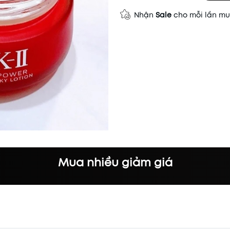
Nhận
Sale
cho mỗi lần m
Mã khuyến mãi:
Điều kiện:
Mua nhiều giảm giá