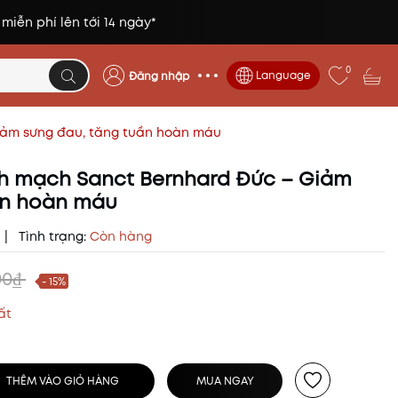
 miễn phí lên tới 14 ngày*
0
Language
Đăng nhập
Giảm sưng đau, tăng tuần hoàn máu
ĩnh mạch Sanct Bernhard Đức – Giảm
ần hoàn máu
|
Tình trạng:
Còn hàng
00₫
- 15%
ất
THÊM VÀO GIỎ HÀNG
MUA NGAY