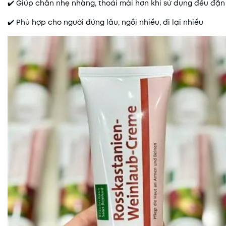
✔️ Giúp chân nhẹ nhàng, thoải mái hơn khi sử dụng đều đặn
✔️ Phù hợp cho người đứng lâu, ngồi nhiều, đi lại nhiều