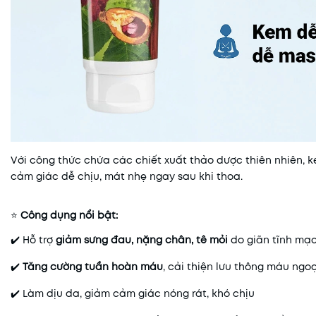
Với công thức chứa các chiết xuất thảo dược thiên nhiên, 
cảm giác dễ chịu, mát nhẹ ngay sau khi thoa.
⭐
Công dụng nổi bật:
✔️ Hỗ trợ
giảm sưng đau, nặng chân, tê mỏi
do giãn tĩnh mạ
✔️
Tăng cường tuần hoàn máu
, cải thiện lưu thông máu ngoạ
✔️ Làm dịu da, giảm cảm giác nóng rát, khó chịu