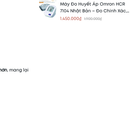
Máy Đo Huyết Áp Omron HCR
7104 Nhật Bản – Đo Chính Xác,
Dễ Sử Dụng Tại Nhà
1.450.000₫
1.900.000₫
 hơn
, mang lại