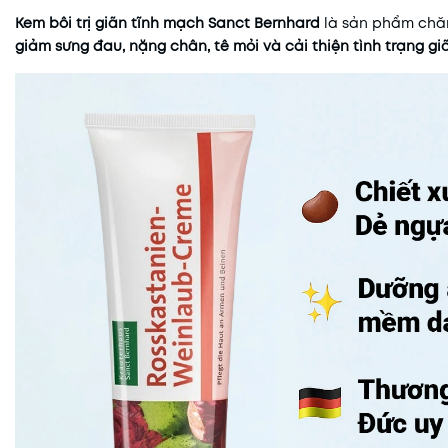
Kem bôi trị giãn tĩnh mạch Sanct Bernhard
là sản phẩm chăm
giảm sưng đau, nặng chân, tê mỏi và cải thiện tình trạng gi