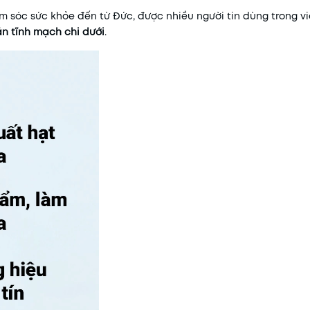
 sóc sức khỏe đến từ Đức, được nhiều người tin dùng trong v
ãn tĩnh mạch chi dưới
.
Mã khuyến mãi:
Điều kiện: