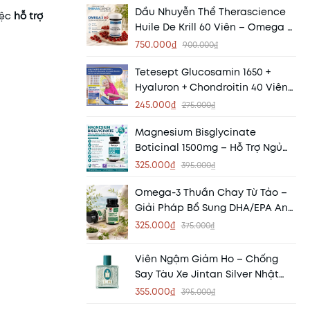
Dầu Nhuyễn Thể Therascience
iệc
hỗ trợ
Huile De Krill 60 Viên – Omega 3
Hấp Thu Vượt Trội Từ
750.000₫
900.000₫
Phospholipid
Tetesept Glucosamin 1650 +
Hyaluron + Chondroitin 40 Viên
Đức – Hỗ Trợ Xương Khớp Khỏe
245.000₫
275.000₫
Mạnh
Magnesium Bisglycinate
Boticinal 1500mg – Hỗ Trợ Ngủ
Ngon, Giảm Căng Thẳng, Hấp
325.000₫
395.000₫
Thu Cao
Omega-3 Thuần Chay Từ Tảo –
Giải Pháp Bổ Sung DHA/EPA An
Toàn Cho Cơ Thể Hiện Đại
325.000₫
375.000₫
Viên Ngậm Giảm Ho – Chống
Say Tàu Xe Jintan Silver Nhật
Bản 3250v
355.000₫
395.000₫