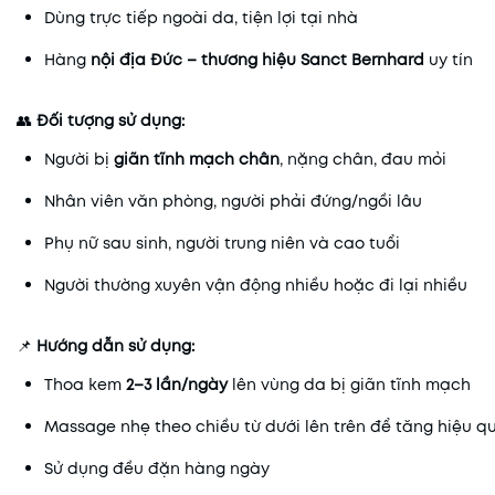
Dùng trực tiếp ngoài da, tiện lợi tại nhà
Hàng
nội địa Đức – thương hiệu Sanct Bernhard
uy tín
👥
Đối tượng sử dụng:
Người bị
giãn tĩnh mạch chân
, nặng chân, đau mỏi
Nhân viên văn phòng, người phải đứng/ngồi lâu
Phụ nữ sau sinh, người trung niên và cao tuổi
Người thường xuyên vận động nhiều hoặc đi lại nhiều
📌
Hướng dẫn sử dụng:
Thoa kem
2–3 lần/ngày
lên vùng da bị giãn tĩnh mạch
Massage nhẹ theo chiều từ dưới lên trên để tăng hiệu q
Sử dụng đều đặn hàng ngày