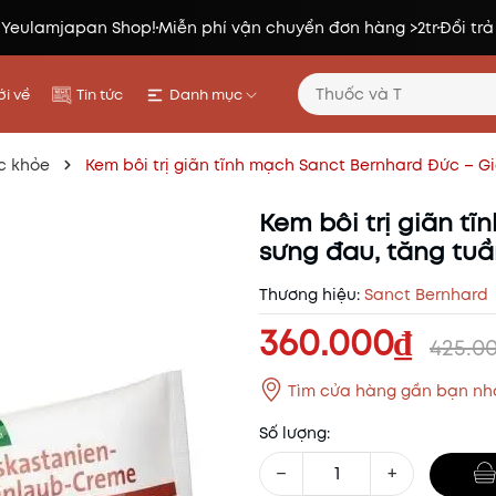
 Yeulamjapan Shop!
Miễn phí vận chuyển đơn hàng >2tr
Đổi trả
i về
Tin tức
Danh mục
c khỏe
Kem bôi trị giãn tĩnh mạch Sanct Bernhard Đức – 
Kem bôi trị giãn t
sưng đau, tăng tu
Thương hiệu:
Sanct Bernhard
360.000₫
425.0
Tìm cửa hàng gần bạn nh
Số lượng:
−
+