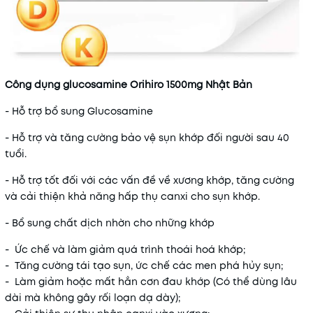
Công dụng glucosamine Orihiro 1500mg Nhật Bản
- Hỗ trợ bổ sung Glucosamine
- Hỗ trợ và tăng cường bảo vệ sụn khớp đối người sau 40
tuổi.
- Hỗ trợ tốt đối với các vấn đề về xương khớp, tăng cường
và cải thiện khả năng hấp thụ canxi cho sụn khớp.
- Bổ sung chất dịch nhờn cho những khớp
- Ức chế và làm giảm quá trình thoái hoá khớp;
- Tăng cường tái tạo sụn, ức chế các men phá hủy sụn;
- Làm giảm hoặc mất hẳn cơn đau khớp (Có thể dùng lâu
dài mà không gây rối loạn dạ dày);