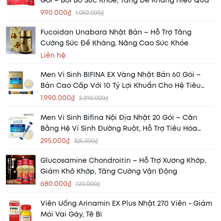
Gói – Bồi Bổ Sức Khỏe, Tăng Đề Kháng Hiệu Quả
990.000₫
1.050.000₫
Fucoidan Unabara Nhật Bản – Hỗ Trợ Tăng
Cường Sức Đề Kháng, Nâng Cao Sức Khỏe
Liên hệ
Men Vi Sinh BIFINA EX Vàng Nhật Bản 60 Gói –
Bản Cao Cấp Với 10 Tỷ Lợi Khuẩn Cho Hệ Tiêu
Hóa Khỏe Mạnh
1.990.000₫
2.290.000₫
Men Vi Sinh Bifina Nội Địa Nhật 20 Gói – Cân
Bằng Hệ Vi Sinh Đường Ruột, Hỗ Trợ Tiêu Hóa
Khỏe Mạnh
295.000₫
325.000₫
Glucosamine Chondroitin – Hỗ Trợ Xương Khớp,
Giảm Khô Khớp, Tăng Cường Vận Động
680.000₫
720.000₫
Viên Uống Arinamin EX Plus Nhật 270 Viên - Giảm
Mỏi Vai Gáy, Tê Bì