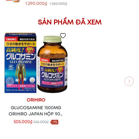
1.290.000₫
1.350.000₫
SẢN PHẨM ĐÃ XEM
ORIHIRO
GLUCOSAMINE 1500MG
ORIHIRO JAPAN HỘP 900
VIÊN
505.000₫
545.000₫
-7%