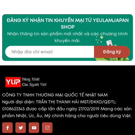
ĐĂNG KÝ NHẬN TIN KHUYẾN MẠI TỪ YEULAMJAPAN
SHOP
Nhận thông tin sản phẩm mới nhất và các chương trình
khuyến mãi.
Đăng ký
CÔNG TY TNHH THƯƠNG MẠI QUỐC TẾ NHẬT NAM
Người đại diện: TRẦN THỊ THANH HẢI MST/ĐKKD/QĐTL:
0108623345 được cấp lần đầu ngày 27/02/2019 Mang các sản
phẩm Nhật, Úc, Âu, Mỹ chính hãng cho người tiêu dùng Việt.