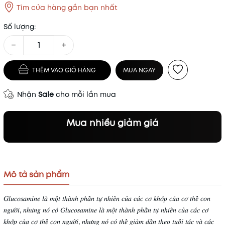
Tìm cửa hàng gần bạn nhất
Số lượng:
−
+
THÊM VÀO GIỎ HÀNG
MUA NGAY
Nhận
Sale
cho mỗi lần mua
Mua nhiều giảm giá
Mô tả sản phẩm
𝐺𝑙𝑢𝑐𝑜𝑠𝑎𝑚𝑖𝑛𝑒 𝑙𝑎̀ 𝑚𝑜̣̂𝑡 𝑡ℎ𝑎̀𝑛ℎ 𝑝ℎ𝑎̂̀𝑛 𝑡𝑢̛̣ 𝑛ℎ𝑖𝑒̂𝑛 𝑐𝑢̉𝑎 𝑐𝑎́𝑐 𝑐𝑜̛ 𝑘ℎ𝑜̛́𝑝 𝑐𝑢̉𝑎 𝑐𝑜̛ 𝑡ℎ𝑒̂̉ 𝑐𝑜𝑛
𝑛𝑔𝑢̛𝑜̛̀𝑖, 𝑛ℎ𝑢̛𝑛𝑔 𝑛𝑜́ 𝑐𝑜́ 𝐺𝑙𝑢𝑐𝑜𝑠𝑎𝑚𝑖𝑛𝑒 𝑙𝑎̀ 𝑚𝑜̣̂𝑡 𝑡ℎ𝑎̀𝑛ℎ 𝑝ℎ𝑎̂̀𝑛 𝑡𝑢̛̣ 𝑛ℎ𝑖𝑒̂𝑛 𝑐𝑢̉𝑎 𝑐𝑎́𝑐 𝑐𝑜̛
𝑘ℎ𝑜̛́𝑝 𝑐𝑢̉𝑎 𝑐𝑜̛ 𝑡ℎ𝑒̂̉ 𝑐𝑜𝑛 𝑛𝑔𝑢̛𝑜̛̀𝑖, 𝑛ℎ𝑢̛𝑛𝑔 𝑛𝑜́ 𝑐𝑜́ 𝑡ℎ𝑒̂̉ 𝑔𝑖𝑎̉𝑚 𝑑𝑎̂̀𝑛 𝑡ℎ𝑒𝑜 𝑡𝑢𝑜̂̉𝑖 𝑡𝑎́𝑐 𝑣𝑎̀ 𝑐𝑎́𝑐