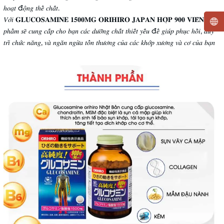
ℎ𝑜𝑎̣𝑡 đ𝑜̣̂𝑛𝑔 𝑡ℎ𝑒̂̉ 𝑐ℎ𝑎̂́𝑡.
𝑉𝑜̛́𝑖 𝐆𝐋𝐔𝐂𝐎𝐒𝐀𝐌𝐈𝐍𝐄 𝟏𝟓𝟎𝟎𝐌𝐆 𝐎𝐑𝐈𝐇𝐈𝐑𝐎 𝐉𝐀𝐏𝐀𝐍 𝐇𝐎̣̂𝐏 𝟗𝟎𝟎 𝐕𝐈𝐄̂𝐍- 𝑠𝑎̉𝑛
𝑝ℎ𝑎̂̉𝑚 𝑠𝑒̃ 𝑐𝑢𝑛𝑔 𝑐𝑎̂́𝑝 𝑐ℎ𝑜 𝑏𝑎̣𝑛 𝑐𝑎́𝑐 𝑑𝑢̛𝑜̛̃𝑛𝑔 𝑐ℎ𝑎̂́𝑡 𝑡ℎ𝑖𝑒̂́𝑡 𝑦𝑒̂́𝑢 đ𝑒̂̉ 𝑔𝑖𝑢́𝑝 𝑝ℎ𝑢̣𝑐 ℎ𝑜̂̀𝑖, 𝑑𝑢𝑦
𝑡𝑟𝑖̀ 𝑐ℎ𝑢̛́𝑐 𝑛𝑎̆𝑛𝑔, 𝑣𝑎̀ 𝑛𝑔𝑎̆𝑛 𝑛𝑔𝑢̛̀𝑎 𝑡𝑜̂̉𝑛 𝑡ℎ𝑢̛𝑜̛𝑛𝑔 𝑐𝑢̉𝑎 𝑐𝑎́𝑐 𝑘ℎ𝑜̛́𝑝 𝑥𝑢̛𝑜̛𝑛𝑔 𝑣𝑎̀ 𝑐𝑜̛ 𝑐𝑢̉𝑎 𝑏𝑎̣𝑛
Mã khuyến mãi:
Điều kiện: