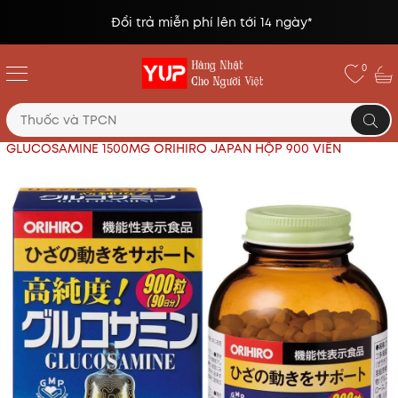
Đổi trả miễn phí lên tới 14 ngày*
0
Trang chủ
Thực phẩm chức năng Nhật
GLUCOSAMINE 1500MG ORIHIRO JAPAN HỘP 900 VIÊN