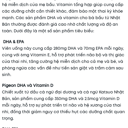
hệ miễn dịch của mẹ bầu.
Vitamin tổng hợp giúp cung cấp
các dưỡng chất cần thiết khác, đảm bảo một thai kỳ khỏe
mạnh.
Các sản phẩm DHA và vitamin cho bà bầu từ Nhật
Bản thường được đánh giá cao nhờ chất lượng và độ an
toàn.
Dưới đây là một số sản phẩm tiêu biểu:​
DHA & EPA
Viên uống này cung cấp 280mg DHA và 70mg EPA mỗi ngày,
cùng với 6mg Vitamin E, hỗ trợ phát triển não bộ và thị giác
của thai nhi, tăng cường hệ miễn dịch cho cả mẹ và bé, và
phòng ngừa các vấn đề như tiền sản giật và trầm cảm sau
sinh.
Pigeon DHA và Vitamin D
Chiết xuất từ dầu cá ngừ đại dương và cá ngừ Katsuo Nhật
Bản, sản phẩm cung cấp 350mg DHA và 2.5mcg Vitamin D
mỗi ngày, hỗ trợ sự phát triển trí não và hệ xương của thai
nhi, đồng thời giảm nguy cơ thiếu hụt các dưỡng chất quan
trọng.
​