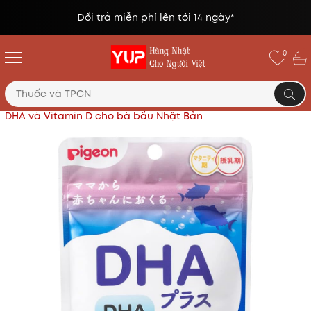
Đổi trả miễn phí lên tới 14 ngày*
0
Trang chủ
Thực phẩm chức năng Nhật
Viên uống
DHA và Vitamin D cho bà bầu Nhật Bản