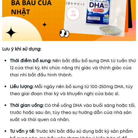
Lưu ý khi sử dụng:
Thời điểm bổ sung:
Nên bắt đầu bổ sung DHA từ tuần thứ
12 của thai kỳ, khi chức năng thị giác và thính giác của
thai nhi bắt đầu hình thành.
Liều lượng:
Mỗi ngày nên bổ sung từ 100-250mg DHA, tùy
theo giai đoạn thai kỳ và khuyến nghị của bác sĩ.
Thời gian uống:
Có thể uống DHA vào buổi sáng hoặc tối,
trước hoặc sau ăn, tùy theo sự hướng dẫn của nhà sản
xuất và thói quen cá nhân.
Tư vấn y tế:
Trước khi bắt đầu sử dụng bất kỳ sản phẩm