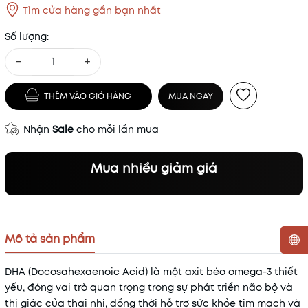
Tìm cửa hàng gần bạn nhất
Số lượng:
−
+
THÊM VÀO GIỎ HÀNG
MUA NGAY
Nhận
Sale
cho mỗi lần mua
Mua nhiều giảm giá
Mô tả sản phẩm
Mã khuyến mãi:
DHA (Docosahexaenoic Acid) là một axit béo omega-3 thiết
yếu, đóng vai trò quan trọng trong sự phát triển não bộ và
Điều kiện:
thị giác của thai nhi, đồng thời hỗ trợ sức khỏe tim mạch và