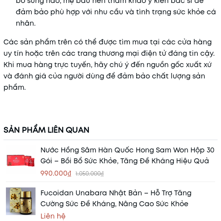
bổ sung nào, mẹ bầu nên tham khảo ý kiến bác sĩ để
đảm bảo phù hợp với nhu cầu và tình trạng sức khỏe cá
nhân.
Các sản phẩm trên có thể được tìm mua tại các cửa hàng
uy tín hoặc trên các trang thương mại điện tử đáng tin cậy.
Khi mua hàng trực tuyến, hãy chú ý đến nguồn gốc xuất xứ
và đánh giá của người dùng để đảm bảo chất lượng sản
phẩm.
SẢN PHẨM LIÊN QUAN
Nước Hồng Sâm Hàn Quốc Hong Sam Won Hộp 30
Gói – Bồi Bổ Sức Khỏe, Tăng Đề Kháng Hiệu Quả
990.000₫
1.050.000₫
Fucoidan Unabara Nhật Bản – Hỗ Trợ Tăng
Cường Sức Đề Kháng, Nâng Cao Sức Khỏe
Liên hệ