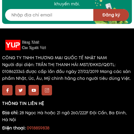
khuyến mãi.
Đăng ký
CÔNG TY TNHH THƯƠNG MẠI QUỐC TẾ NHẬT NAM
Người đại diện: TRẦN THỊ THANH HẢI MST/ĐKKD/QĐTL:
0108623345 được cấp lần đầu ngày 27/02/2019 Mang các sản
phẩm Nhật, Úc, Âu, Mỹ chính hãng cho người tiêu dùng Việt.
THÔNG TIN LIÊN HỆ
Địa chỉ:
28 Ngọc Hà hoặc 21 ngõ 260/222F Đội Cấn, Ba Đình,
Hà Nội
Điện thoại:
0918859838