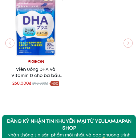
PIGEON
Viên uống DHA và
Vitamin D cho bà bầu
Nhật Bản
260.000₫
290.000₫
-10%
ĐĂNG KÝ NHẬN TIN KHUYẾN MẠI TỪ YEULAMJAPAN
SHOP
Nhận thông tin sản phẩm mới nhất và các chương trình