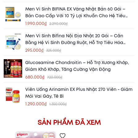
Men Vi Sinh BIFINA EX Vàng Nhật Bản 60 Gói –
Bản Cao Cấp Với 10 Tỷ Lợi Khuẩn Cho Hệ Tiêu
Hóa Khỏe Mạnh
1.990.000₫
2.290.000₫
Men Vi Sinh Bifina Nội Địa Nhật 20 Gói – Cân
Bằng Hệ Vi Sinh Đường Ruột, Hỗ Trợ Tiêu Hóa
Khỏe Mạnh
295.000₫
325.000₫
Glucosamine Chondroitin – Hỗ Trợ Xương Khớp,
Giảm Khô Khớp, Tăng Cường Vận Động
680.000₫
720.000₫
Viên Uống Arinamin EX Plus Nhật 270 Viên - Giảm
Mỏi Vai Gáy, Tê Bì
1.290.000₫
1.350.000₫
SẢN PHẨM ĐÃ XEM