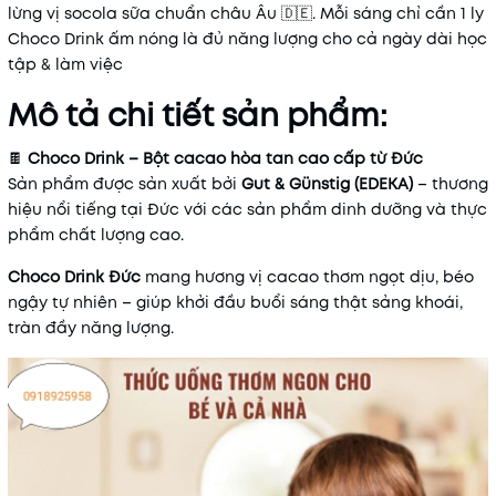
lừng vị socola sữa chuẩn châu Âu 🇩🇪. Mỗi sáng chỉ cần 1 ly
Mã khuyến mãi:
Choco Drink ấm nóng là đủ năng lượng cho cả ngày dài học
tập & làm việc
Điều kiện:
Mô tả chi tiết sản phẩm:
🍫
Choco Drink – Bột cacao hòa tan cao cấp từ Đức
Sản phẩm được sản xuất bởi
Gut & Günstig (EDEKA)
– thương
hiệu nổi tiếng tại Đức với các sản phẩm dinh dưỡng và thực
phẩm chất lượng cao.
Choco Drink Đức
mang hương vị cacao thơm ngọt dịu, béo
ngậy tự nhiên – giúp khởi đầu buổi sáng thật sảng khoái,
tràn đầy năng lượng.