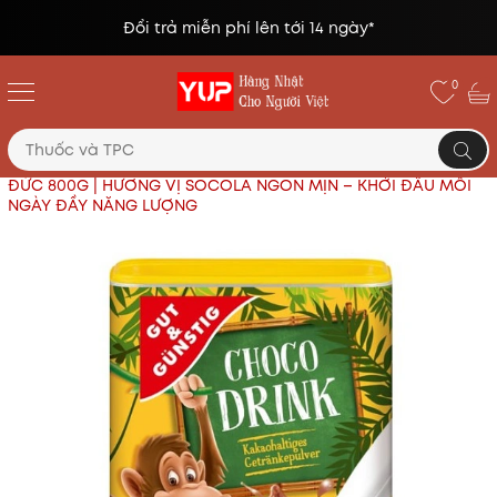
Đổi trả miễn phí lên tới 14 ngày*
0
Trang chủ
Thực phẩm nhập khẩu
CHOCO DRINK
ĐỨC 800G | HƯƠNG VỊ SOCOLA NGON MỊN – KHỞI ĐẦU MỖI
NGÀY ĐẦY NĂNG LƯỢNG