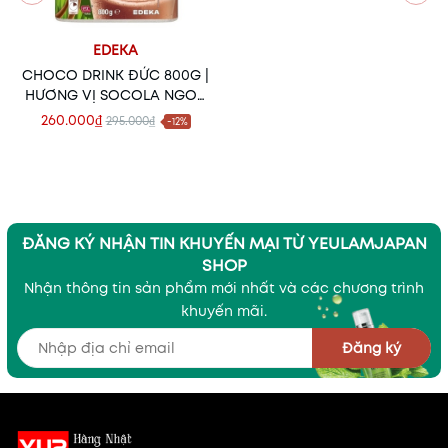
EDEKA
CHOCO DRINK ĐỨC 800G |
HƯƠNG VỊ SOCOLA NGON
MỊN – KHỞI ĐẦU MỖI
260.000₫
295.000₫
-12%
NGÀY ĐẦY NĂNG LƯỢNG
ĐĂNG KÝ NHẬN TIN KHUYẾN MẠI TỪ YEULAMJAPAN
SHOP
Nhận thông tin sản phẩm mới nhất và các chương trình
khuyến mãi.
Đăng ký