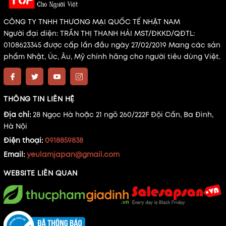
CÔNG TY TNHH THƯƠNG MẠI QUỐC TẾ NHẬT NAM
Người đại diện: TRẦN THỊ THANH HẢI MST/ĐKKD/QĐTL:
0108623345 được cấp lần đầu ngày 27/02/2019 Mang các sản
phẩm Nhật, Úc, Âu, Mỹ chính hãng cho người tiêu dùng Việt.
THÔNG TIN LIÊN HỆ
Địa chỉ:
28 Ngọc Hà hoặc 21 ngõ 260/222F Đội Cấn, Ba Đình,
Hà Nội
Điện thoại:
0918859838
Email:
yeulamjapan@gmail.com
WEBSITE LIÊN QUAN