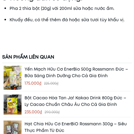
Pha 2 thìa bột (20g) với 200ml sữa hoặc nước ấm.
Khuấy đều, có thể thêm đá hoặc sữa tươi tùy khẩu vị.
SẢN PHẨM LIÊN QUAN
Yến Mạch Hữu Cơ EnerBio 500g Rossmann Đức –
Bữa Sáng Dinh Dưỡng Cho Cả Gia Đình
175.000₫
225.000₫
Bột Cacao Hòa Tan Ja! Kakao Drink 800g Đức –
Ly Cacao Chuẩn Châu Âu Cho Cả Gia Đình
235.000₫
290.000₫
Hạt Chia Hữu Cơ EnerBiO Rossmann 300g – Siêu
Thực Phẩm Từ Đức