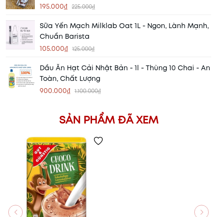
195.000₫
225.000₫
Sữa Yến Mạch Milklab Oat 1L - Ngon, Lành Mạnh,
Chuẩn Barista
105.000₫
125.000₫
Dầu Ăn Hạt Cải Nhật Bản - 1l - Thùng 10 Chai - An
Toàn, Chất Lượng
900.000₫
1.100.000₫
SẢN PHẨM ĐÃ XEM