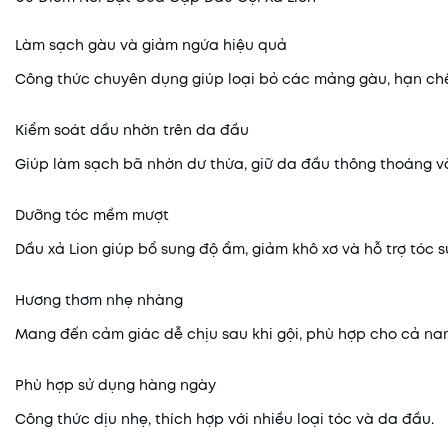
Làm sạch gàu và giảm ngứa hiệu quả
Công thức chuyên dụng giúp loại bỏ các mảng gàu, hạn chế
Kiểm soát dầu nhờn trên da đầu
Giúp làm sạch bã nhờn dư thừa, giữ da đầu thông thoáng và
Dưỡng tóc mềm mượt
Dầu xả Lion giúp bổ sung độ ẩm, giảm khô xơ và hỗ trợ tóc s
Hương thơm nhẹ nhàng
Mang đến cảm giác dễ chịu sau khi gội, phù hợp cho cả na
Phù hợp sử dụng hàng ngày
Công thức dịu nhẹ, thích hợp với nhiều loại tóc và da đầu.