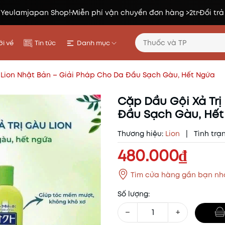
 Yeulamjapan Shop!
Miễn phí vận chuyển đơn hàng >2tr
Đổi trả
i về
Tin tức
Danh mục
 Lion Nhật Bản – Giải Pháp Cho Da Đầu Sạch Gàu, Hết Ngứa
Cặp Dầu Gội Xả Trị
Đầu Sạch Gàu, Hế
Thương hiệu:
Lion
|
Tình trạ
480.000₫
Tìm cửa hàng gần bạn nh
Số lượng:
−
+