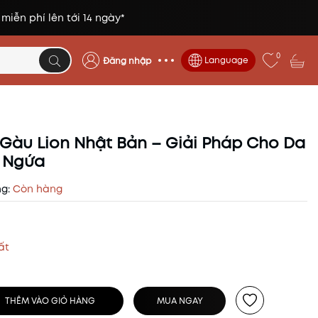
 miễn phí lên tới 14 ngày*
0
Language
Đăng nhập
 Gàu Lion Nhật Bản – Giải Pháp Cho Da
t Ngứa
ng:
Còn hàng
ất
THÊM VÀO GIỎ HÀNG
MUA NGAY