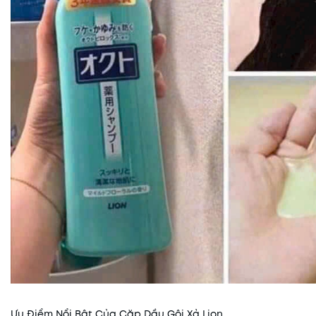
Ưu Điểm Nổi Bật Của Cặp Dầu Gội Xả Lion