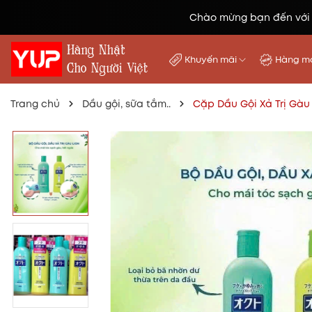
Chào mừng bạn đến với
Khuyến mãi
Hàng mớ
Trang chủ
Dầu gội, sữa tắm..
Cặp Dầu Gội Xả Trị Gàu