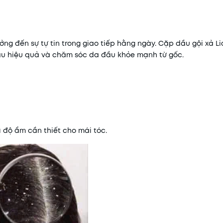
g đến sự tự tin trong giao tiếp hằng ngày. Cặp dầu gội xả L
gàu hiệu quả và chăm sóc da đầu khỏe mạnh từ gốc.
 độ ẩm cần thiết cho mái tóc.
Mã khuyến mãi:
Điều kiện: