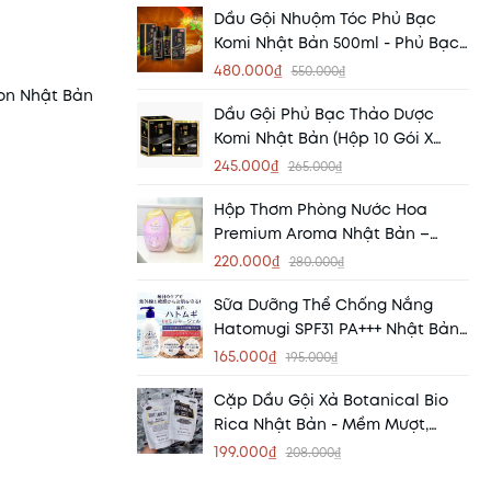
Dầu Gội Nhuộm Tóc Phủ Bạc
Komi Nhật Bản 500ml - Phủ Bạc
Nhanh, Dưỡng Tóc Mềm Mượt
480.000₫
550.000₫
ion Nhật Bản
Dầu Gội Phủ Bạc Thảo Dược
Komi Nhật Bản (Hộp 10 Gói X
25ml) – Phủ Bạc Tự Nhiên Chỉ
245.000₫
265.000₫
Sau 5 Phút
Hộp Thơm Phòng Nước Hoa
Premium Aroma Nhật Bản –
Mang Hương Thơm Tinh Tế Đến
220.000₫
280.000₫
Mọi Không Gian
Sữa Dưỡng Thể Chống Nắng
Hatomugi SPF31 PA+++ Nhật Bản
250ml – Dưỡng Ẩm, Bảo Vệ Da
165.000₫
195.000₫
Mỗi Ngày
Cặp Dầu Gội Xả Botanical Bio
Rica Nhật Bản - Mềm Mượt,
Thơm Nhẹ, Chăm Sóc Tóc Chuẩn
199.000₫
208.000₫
Salon