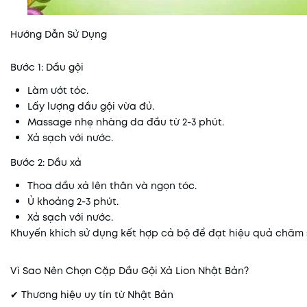
Hướng Dẫn Sử Dụng
Bước 1: Dầu gội
Làm ướt tóc.
Lấy lượng dầu gội vừa đủ.
Massage nhẹ nhàng da đầu từ 2-3 phút.
Xả sạch với nước.
Bước 2: Dầu xả
Thoa dầu xả lên thân và ngọn tóc.
Ủ khoảng 2-3 phút.
Xả sạch với nước.
Khuyến khích sử dụng kết hợp cả bộ để đạt hiệu quả chăm s
Vì Sao Nên Chọn Cặp Dầu Gội Xả Lion Nhật Bản?
✔ Thương hiệu uy tín từ Nhật Bản