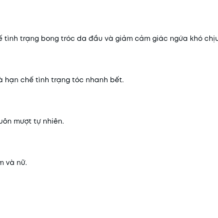
 tình trạng bong tróc da đầu và giảm cảm giác ngứa khó chịu
 hạn chế tình trạng tóc nhanh bết.
uôn mượt tự nhiên.
m và nữ.