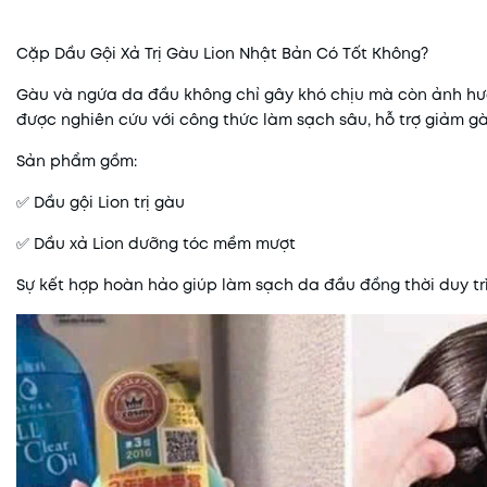
Cặp Dầu Gội Xả Trị Gàu Lion Nhật Bản Có Tốt Không?
Gàu và ngứa da đầu không chỉ gây khó chịu mà còn ảnh hưởn
được nghiên cứu với công thức làm sạch sâu, hỗ trợ giảm 
Sản phẩm gồm:
✅ Dầu gội Lion trị gàu
✅ Dầu xả Lion dưỡng tóc mềm mượt
Sự kết hợp hoàn hảo giúp làm sạch da đầu đồng thời duy trì