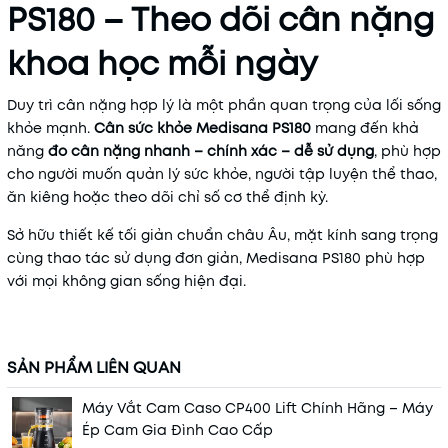
PS180 – Theo dõi cân nặng
khoa học mỗi ngày
Duy trì cân nặng hợp lý là một phần quan trọng của lối sống
khỏe mạnh.
Cân sức khỏe Medisana PS180
mang đến khả
năng
đo cân nặng nhanh – chính xác – dễ sử dụng
, phù hợp
cho người muốn quản lý sức khỏe, người tập luyện thể thao,
ăn kiêng hoặc theo dõi chỉ số cơ thể định kỳ.
Sở hữu thiết kế tối giản chuẩn châu Âu, mặt kính sang trọng
cùng thao tác sử dụng đơn giản, Medisana PS180 phù hợp
với mọi không gian sống hiện đại.
SẢN PHẨM LIÊN QUAN
Máy Vắt Cam Caso CP400 Lift Chính Hãng – Máy
Ép Cam Gia Đình Cao Cấp