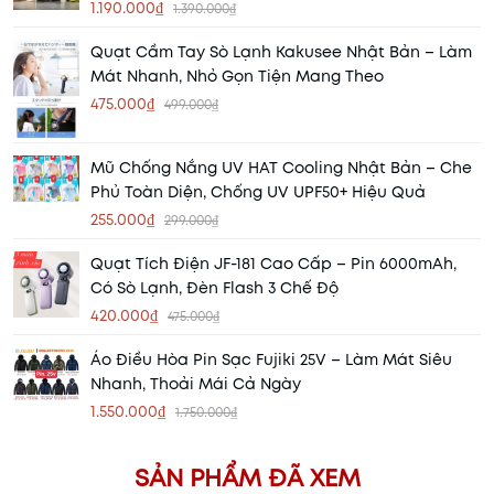
1.190.000₫
1.390.000₫
Quạt Cầm Tay Sò Lạnh Kakusee Nhật Bản – Làm
Mát Nhanh, Nhỏ Gọn Tiện Mang Theo
475.000₫
499.000₫
Mũ Chống Nắng UV HAT Cooling Nhật Bản – Che
Phủ Toàn Diện, Chống UV UPF50+ Hiệu Quả
255.000₫
299.000₫
Quạt Tích Điện JF-181 Cao Cấp – Pin 6000mAh,
Có Sò Lạnh, Đèn Flash 3 Chế Độ
420.000₫
475.000₫
Áo Điều Hòa Pin Sạc Fujiki 25V – Làm Mát Siêu
Nhanh, Thoải Mái Cả Ngày
1.550.000₫
1.750.000₫
SẢN PHẨM ĐÃ XEM