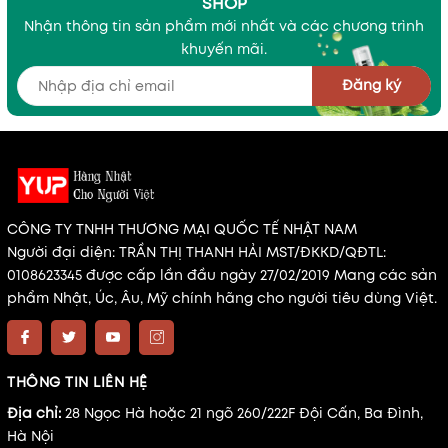
SHOP
Nhận thông tin sản phẩm mới nhất và các chương trình
khuyến mãi.
Đăng ký
CÔNG TY TNHH THƯƠNG MẠI QUỐC TẾ NHẬT NAM
Người đại diện: TRẦN THỊ THANH HẢI MST/ĐKKD/QĐTL:
0108623345 được cấp lần đầu ngày 27/02/2019 Mang các sản
phẩm Nhật, Úc, Âu, Mỹ chính hãng cho người tiêu dùng Việt.
THÔNG TIN LIÊN HỆ
Địa chỉ:
28 Ngọc Hà hoặc 21 ngõ 260/222F Đội Cấn, Ba Đình,
Hà Nội