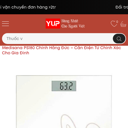
Đổi trả miễn phí lên tới 14 ngày*
0
Trang chủ
Đồ dùng tiện ích khác
Cân Sức Khỏe
Medisana PS180 Chính Hãng Đức – Cân Điện Tử Chính Xác
Cho Gia Đình