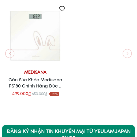
MEDISANA
Cân Sức Khỏe Medisana
PS180 Chính Hãng Đức –
Cân Điện Tử Chính Xác
499.000₫
650.000₫
-23%
Cho Gia Đình
ĐĂNG KÝ NHẬN TIN KHUYẾN MẠI TỪ YEULAMJAPAN