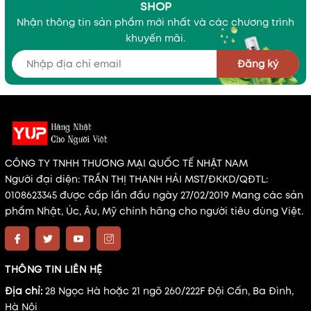
SHOP
Nhận thông tin sản phẩm mới nhất và các chương trình
khuyến mãi.
Đăng ký
CÔNG TY TNHH THƯƠNG MẠI QUỐC TẾ NHẬT NAM
Người đại diện: TRẦN THỊ THANH HẢI MST/ĐKKD/QĐTL:
0108623345 được cấp lần đầu ngày 27/02/2019 Mang các sản
phẩm Nhật, Úc, Âu, Mỹ chính hãng cho người tiêu dùng Việt.
THÔNG TIN LIÊN HỆ
Địa chỉ:
28 Ngọc Hà hoặc 21 ngõ 260/222F Đội Cấn, Ba Đình,
Hà Nội