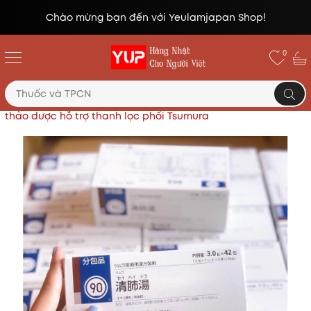
Chào mừng bạn đến với Yeulamjapan Shop!
0
Trang chủ
Thực phẩm chức năng Nhật
Bột uống
thảo dược hỗ trợ thanh lọc phổi Tsumura