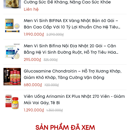
Cường Sức Đề Kháng, Nâng Cao Sức Khỏe
Liên hệ
Men Vi Sinh BIFINA EX Vàng Nhật Bản 60 Gói –
Bản Cao Cấp Với 10 Tỷ Lợi Khuẩn Cho Hệ Tiêu
Hóa Khỏe Mạnh
1.990.000₫
2.290.000₫
Men Vi Sinh Bifina Nội Địa Nhật 20 Gói – Cân
Bằng Hệ Vi Sinh Đường Ruột, Hỗ Trợ Tiêu Hóa
Khỏe Mạnh
295.000₫
325.000₫
Glucosamine Chondroitin – Hỗ Trợ Xương Khớp,
Giảm Khô Khớp, Tăng Cường Vận Động
680.000₫
720.000₫
Viên Uống Arinamin EX Plus Nhật 270 Viên - Giảm
Mỏi Vai Gáy, Tê Bì
1.290.000₫
1.350.000₫
SẢN PHẨM ĐÃ XEM