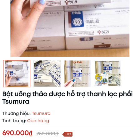
Bột uống thảo dược hỗ trợ thanh lọc phổi
Tsumura
Thương hiệu:
Tsumura
Tình trạng:
Còn hàng
690.000₫
750.000₫
- 8%