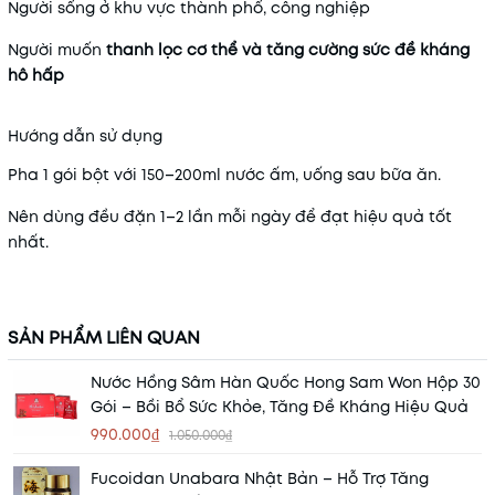
Người sống ở khu vực thành phố, công nghiệp
Người muốn
thanh lọc cơ thể và tăng cường sức đề kháng
hô hấp
Hướng dẫn sử dụng
Pha 1 gói bột với 150–200ml nước ấm, uống sau bữa ăn.
Nên dùng đều đặn 1–2 lần mỗi ngày để đạt hiệu quả tốt
nhất.
SẢN PHẨM LIÊN QUAN
Nước Hồng Sâm Hàn Quốc Hong Sam Won Hộp 30
Gói – Bồi Bổ Sức Khỏe, Tăng Đề Kháng Hiệu Quả
990.000₫
1.050.000₫
Fucoidan Unabara Nhật Bản – Hỗ Trợ Tăng