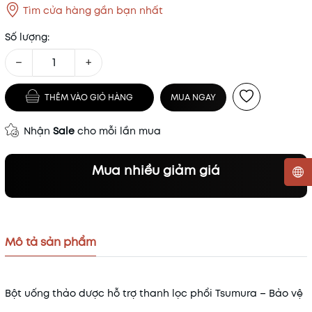
Tìm cửa hàng gần bạn nhất
Số lượng:
−
+
THÊM VÀO GIỎ HÀNG
MUA NGAY
Nhận
Sale
cho mỗi lần mua
Mua nhiều giảm giá
Mã khuyến mãi:
Điều kiện:
Mô tả sản phẩm
Bột uống thảo dược hỗ trợ thanh lọc phổi Tsumura – Bảo vệ