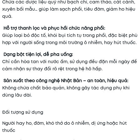
Chứa các dược liệu quý như bạch chỉ, cam thảo, cát cánh,
xuyên bối mẫu… giúp làm sạch phổi, tiêu đờm, giảm ho hiệu
quả.
Hỗ trợ thanh lọc và phục hồi chức năng phổi:
Giúp loại bỏ độc tố, khói bụi tích tụ trong phổi, đặc biệt phù
hợp với người sống trong môi trường ô nhiễm, hay hút thuốc.
Dạng bột tiện lợi, dễ pha uống:
Chỉ cần hòa tan với nước ấm, sử dụng đều đặn mỗi ngày để
cảm nhận sự thay đổi rõ rệt trong hệ hô hấp.
Sản xuất theo công nghệ Nhật Bản – an toàn, hiệu quả:
Không chứa chất bảo quản, không gây tác dụng phụ khi
dùng lâu dài.
Đối tượng sử dụng
Người hay ho, đờm, khó thở do ô nhiễm, dị ứng hoặc hút
thuốc