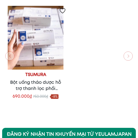
TSUMURA
Bột uống thảo dược hỗ
trợ thanh lọc phổi
Tsumura
690.000₫
750.000₫
-8%
ĐĂNG KÝ NHẬN TIN KHUYẾN MẠI TỪ YEULAMJAPAN