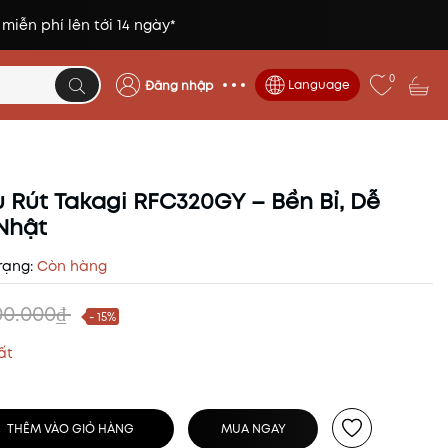
 miễn phí lên tới 14 ngày*
0
Language
Đăng nhập
u Rút Takagi RFC320GY – Bền Bỉ, Dễ
Nhật
rạng:
Còn hàng
00.000₫
- 15%
ất
THÊM VÀO GIỎ HÀNG
MUA NGAY