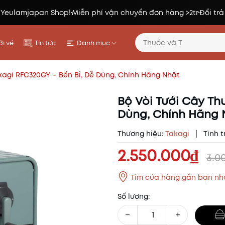
 Yeulamjapan Shop!
Miễn phí vận chuyển đơn hàng >2tr
Đổi trả
i về
Tin tức
Danh mục
akagi RFC320GY – Bền Bỉ, Dễ Dùng, Chính Hãng Nhật
Bộ Vòi Tưới Cây Th
Dùng, Chính Hãng 
Thương hiệu:
Takagi
|
Tình t
2.550.000₫
3.0
Tìm cửa hàng gần bạn nh
Số lượng:
−
+