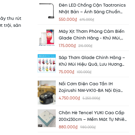
Đèn LED Chống Cận Taotronics
Nhật Bản – Ánh Sáng Chuẩn
cây thu rút
Bảo Vệ Đôi Mắt Cả Gia Đình
550.000₫
675.000₫
 trội, sản
Máy Xịt Thơm Phòng Cảm Biến
Glade Chính Hãng - Khử Mùi,
Tỏa Hương Tự Động
175.000₫
215.000₫
Sáp Thơm Glade Chính Hãng –
Khử Mùi Hiệu Quả, Lưu Hương
Dài Lâu
75.000₫
100.000₫
Nồi Cơm Điện Cao Tần IH
Zojirushi NW-VK10-BA Nội Địa
Nhật – Bí Quyết Cho Bữa Cơm
4.750.000₫
5.250.000₫
Ngon Chuẩn Nhật
Chăn Hè Tencel YUKI Cao Cấp
200x230cm – Mềm Mát Tự Nhiên,
Nâng Niu Giấc Ngủ Mùa Hè
880.000₫
980.000₫