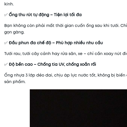
kính.
✅
Ống thu rút tự động – Tiện lợi tối đa
Bạn không còn phải mất thời gian cuốn ống sau khi tưới. Ch
gọn gàng.
✅
Đầu phun đa chế độ – Phù hợp nhiều nhu cầu
Tưới rau, tưới cây cảnh hay rửa sân, xe – chỉ cần xoay nút 
✅
Độ bền cao – Chống tia UV, chống xoắn rối
Ống nhựa 3 lớp dẻo dai, chịu áp lực nước tốt, không bị biến
sản phẩm.