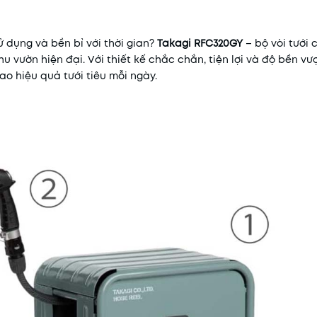
ử dụng và bền bỉ với thời gian?
Takagi RFC320GY
– bộ vòi tưới 
 vườn hiện đại. Với thiết kế chắc chắn, tiện lợi và độ bền vượt
o hiệu quả tưới tiêu mỗi ngày.
Mã khuyến mãi:
Điều kiện: