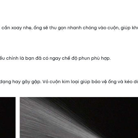
ỉ cần xoay nhẹ, ống sẽ thu gọn nhanh chóng vào cuộn, giúp kh
điều chỉnh là bạn đã có ngay chế độ phun phù hợp.
 dạng hay gãy gập. Vỏ cuộn kim loại giúp bảo vệ ống và kéo dà