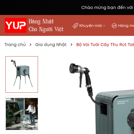
Chào mừng bạn đến với
Khuyến mãi
Hàng mớ
Trang chủ
Gia dụng Nhật
Bộ Vòi Tưới Cây Thu Rút T