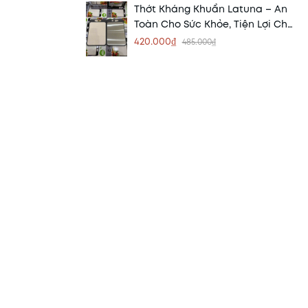
Thớt Kháng Khuẩn Latuna – An
Toàn Cho Sức Khỏe, Tiện Lợi Cho
Mọi Gian Bếp
420.000₫
485.000₫