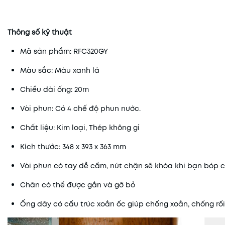
Thông số kỹ thuật
Mã sản phẩm: RFC320GY
Màu sắc: Màu xanh lá
Chiều dài ống: 20m
Vòi phun: Có 4 chế độ phun nước.
Chất liệu: Kim loại, Thép không gỉ
Kích thước: 348 x 393 x 363 mm
Vòi phun có tay dễ cầm, nút chặn sẽ khóa khi bạn bóp 
Chân có thể được gắn và gỡ bỏ
Ống dây có cấu trúc xoắn ốc giúp chống xoắn, chống rối