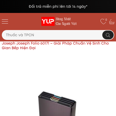
Đổi trả miễn phí lên tới 14 ngày*
0
Trang chủ
Gia dụng Nhật
Bộ Thớt Kháng Khuẩn
Joseph Joseph Folio 60171 – Giải Pháp Chuẩn Vệ Sinh Cho
Gian Bếp Hiện Đại