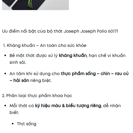
Ưu điểm nổi bật của bộ thớt Joseph Joseph Folio 60171
1. Kháng khuẩn – An toàn cho sức khỏe
Bề mặt thớt được xử lý
kháng khuẩn
, hạn chế vi khuẩn
sinh sôi.
An tâm khi sử dụng cho
thực phẩm sống – chín – rau củ
– hải sản
riêng biệt.
2. Phân loại thực phẩm khoa học
Mỗi thớt có
ký hiệu màu & biểu tượng riêng
, dễ nhận
biết:
Thịt sống