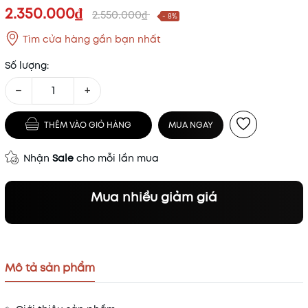
2.350.000₫
2.550.000₫
- 8%
Tìm cửa hàng gần bạn nhất
Số lượng:
−
+
THÊM VÀO GIỎ HÀNG
MUA NGAY
Nhận
Sale
cho mỗi lần mua
Mua nhiều giảm giá
Mô tả sản phẩm