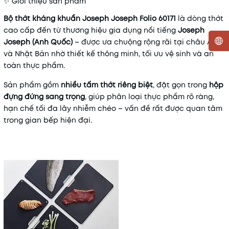
✨ Giới thiệu sản phẩm
Bộ thớt kháng khuẩn Joseph Joseph Folio 60171
là dòng thớt
cao cấp đến từ thương hiệu gia dụng nổi tiếng
Joseph
Joseph (Anh Quốc)
– được ưa chuộng rộng rãi tại châu Âu
và Nhật Bản nhờ thiết kế thông minh, tối ưu vệ sinh và an
Mã khuyến mãi:
toàn thực phẩm.
Sản phẩm gồm
nhiều tấm thớt riêng biệt
, đặt gọn trong
hộp
Điều kiện:
đựng đứng sang trọng
, giúp phân loại thực phẩm rõ ràng,
hạn chế tối đa lây nhiễm chéo – vấn đề rất được quan tâm
trong gian bếp hiện đại.