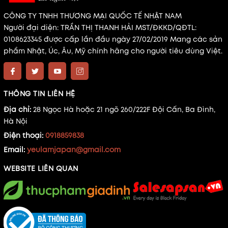
CÔNG TY TNHH THƯƠNG MẠI QUỐC TẾ NHẬT NAM
Người đại diện: TRẦN THỊ THANH HẢI MST/ĐKKD/QĐTL:
0108623345 được cấp lần đầu ngày 27/02/2019 Mang các sản
phẩm Nhật, Úc, Âu, Mỹ chính hãng cho người tiêu dùng Việt.
THÔNG TIN LIÊN HỆ
Địa chỉ:
28 Ngọc Hà hoặc 21 ngõ 260/222F Đội Cấn, Ba Đình,
Hà Nội
Điện thoại:
0918859838
Email:
yeulamjapan@gmail.com
WEBSITE LIÊN QUAN