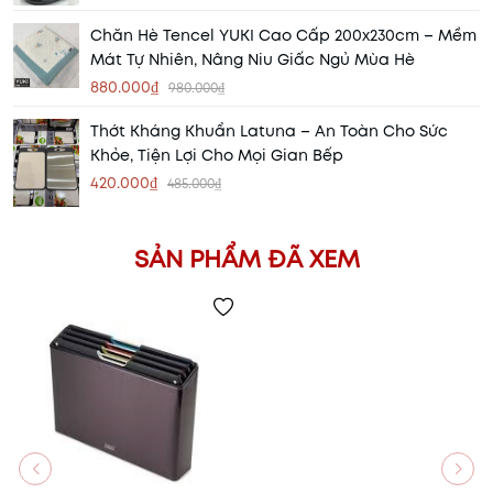
Chăn Hè Tencel YUKI Cao Cấp 200x230cm – Mềm
Mát Tự Nhiên, Nâng Niu Giấc Ngủ Mùa Hè
880.000₫
980.000₫
Thớt Kháng Khuẩn Latuna – An Toàn Cho Sức
Khỏe, Tiện Lợi Cho Mọi Gian Bếp
420.000₫
485.000₫
SẢN PHẨM ĐÃ XEM