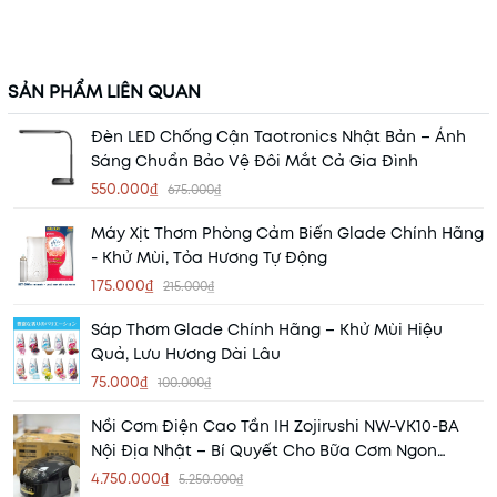
SẢN PHẨM LIÊN QUAN
Đèn LED Chống Cận Taotronics Nhật Bản – Ánh
Sáng Chuẩn Bảo Vệ Đôi Mắt Cả Gia Đình
550.000₫
675.000₫
Máy Xịt Thơm Phòng Cảm Biến Glade Chính Hãng
- Khử Mùi, Tỏa Hương Tự Động
175.000₫
215.000₫
Sáp Thơm Glade Chính Hãng – Khử Mùi Hiệu
Quả, Lưu Hương Dài Lâu
75.000₫
100.000₫
Nồi Cơm Điện Cao Tần IH Zojirushi NW-VK10-BA
Nội Địa Nhật – Bí Quyết Cho Bữa Cơm Ngon
Chuẩn Nhật
4.750.000₫
5.250.000₫