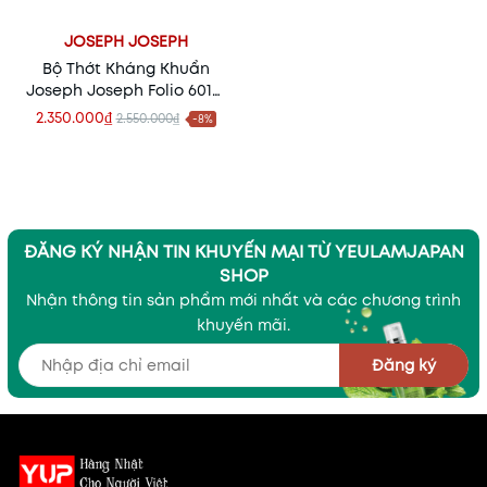
JOSEPH JOSEPH
Bộ Thớt Kháng Khuẩn
Joseph Joseph Folio 60171
– Giải Pháp Chuẩn Vệ
2.350.000₫
2.550.000₫
-8%
Sinh Cho Gian Bếp Hiện
Đại
ĐĂNG KÝ NHẬN TIN KHUYẾN MẠI TỪ YEULAMJAPAN
SHOP
Nhận thông tin sản phẩm mới nhất và các chương trình
khuyến mãi.
Đăng ký