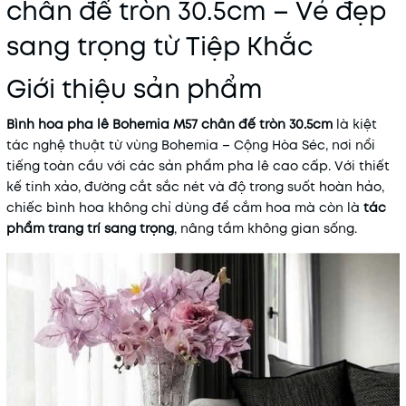
chân đế tròn 30.5cm – Vẻ đẹp
Mã khuyến mãi:
sang trọng từ Tiệp Khắc
Điều kiện:
Giới thiệu sản phẩm
Bình hoa pha lê Bohemia M57 chân đế tròn 30.5cm
là kiệt
tác nghệ thuật từ vùng Bohemia – Cộng Hòa Séc, nơi nổi
tiếng toàn cầu với các sản phẩm pha lê cao cấp. Với thiết
kế tinh xảo, đường cắt sắc nét và độ trong suốt hoàn hảo,
chiếc bình hoa không chỉ dùng để cắm hoa mà còn là
tác
phẩm trang trí sang trọng
, nâng tầm không gian sống.