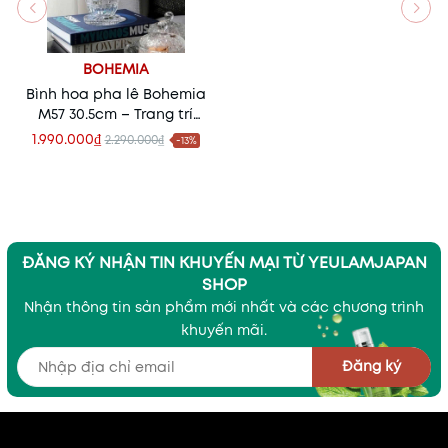
BOHEMIA
Bình hoa pha lê Bohemia
M57 30.5cm – Trang trí
sang trọng, quà tặng cao
1.990.000₫
2.290.000₫
-13%
cấp
ĐĂNG KÝ NHẬN TIN KHUYẾN MẠI TỪ YEULAMJAPAN
SHOP
Nhận thông tin sản phẩm mới nhất và các chương trình
khuyến mãi.
Đăng ký