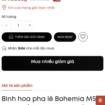
Tìm cửa hàng gần bạn nhất
Số lượng:
−
+
THÊM VÀO GIỎ HÀNG
MUA NGAY
Nhận
Sale
cho mỗi lần mua
Mua nhiều giảm giá
Mô tả sản phẩm
Bình hoa pha lê Bohemia M57