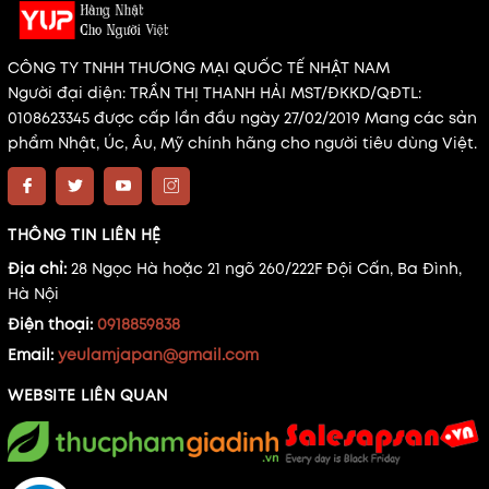
CÔNG TY TNHH THƯƠNG MẠI QUỐC TẾ NHẬT NAM
Người đại diện: TRẦN THỊ THANH HẢI MST/ĐKKD/QĐTL:
0108623345 được cấp lần đầu ngày 27/02/2019 Mang các sản
phẩm Nhật, Úc, Âu, Mỹ chính hãng cho người tiêu dùng Việt.
THÔNG TIN LIÊN HỆ
Địa chỉ:
28 Ngọc Hà hoặc 21 ngõ 260/222F Đội Cấn, Ba Đình,
Hà Nội
Điện thoại:
0918859838
Email:
yeulamjapan@gmail.com
WEBSITE LIÊN QUAN