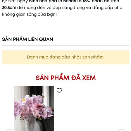
👉 Đặt ngay
Bình hoa pha lê Bohemia M57 chân đế tròn
30.5cm
để mang đến vẻ đẹp sang trọng và đẳng cấp cho
không gian sống của bạn!
SẢN PHẨM LIÊN QUAN
Danh mục đang cập nhật sản phẩm.
SẢN PHẨM ĐÃ XEM