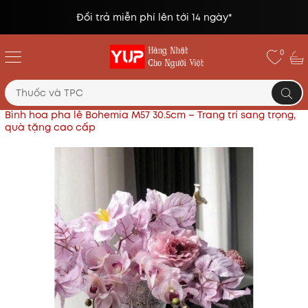
Đổi trả miễn phí lên tới 14 ngày*
0
Trang chủ
Pha lê Nachtmann, Bohemia cao cấp
Bình hoa pha lê Bohemia M57 30.5cm – Trang trí sang trọng,
quà tặng cao cấp