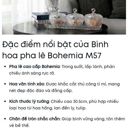
Đặc điểm nổi bật của Bình
hoa pha lê Bohemia M57
Pha lê cao cấp Bohemia
: Trong suốt, lấp lánh, phản
chiếu ánh sáng rực rỡ.
Hoa văn tinh xảo
: Được khắc cắt thủ công tỉ mỉ, mang
nét đẹp độc đáo và đẳng cấp.
Kích thước lý tưởng
: Chiều cao 30.5cm, phù hợp nhiều
loại hoa từ hoa hồng, lan đến ly, tulip.
Chân đế tròn chắc chắn
: Giúp bình vững vàng, tôn thêm
vẻ bề thế.