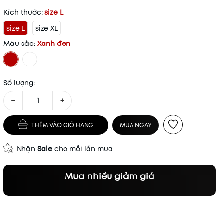
Kích thước:
size L
size L
size XL
Màu sắc:
Xanh đen
Số lượng:
−
+
THÊM VÀO GIỎ HÀNG
MUA NGAY
Nhận
Sale
cho mỗi lần mua
Mua nhiều giảm giá