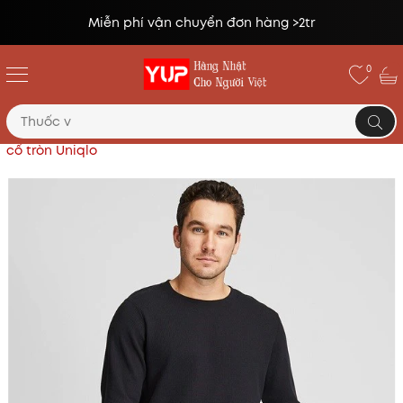
Miễn phí vận chuyển đơn hàng >2tr
0
Trang chủ
Áo sơ mi, áo phông, áo thun
Áo thun nam
cổ tròn Uniqlo