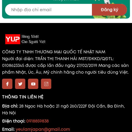
Đăng ký
CÔNG TY TNHH THƯƠNG MẠI QUỐC TẾ NHẬT NAM
Người đại diện: TRẦN THỊ THANH HẢI MST/ĐKKD/QĐTL:
0108623345 được cấp lần đầu ngày 27/02/2019 Mang các sản
phẩm Nhật, Úc, Âu, Mỹ chính hãng cho người tiêu dùng Việt.
THÔNG TIN LIÊN HỆ
Địa chỉ:
28 Ngọc Hà hoặc 21 ngõ 260/222F Đội Cấn, Ba Đình,
Hà Nội
Điện thoại:
0918859838
Email:
yeulamjapan@gmail.com