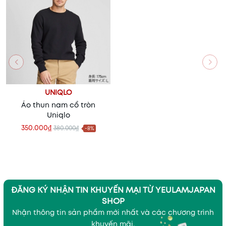
UNIQLO
Áo thun nam cổ tròn
Uniqlo
350.000₫
380.000₫
-8%
ĐĂNG KÝ NHẬN TIN KHUYẾN MẠI TỪ YEULAMJAPAN
SHOP
Nhận thông tin sản phẩm mới nhất và các chương trình
khuyến mãi.