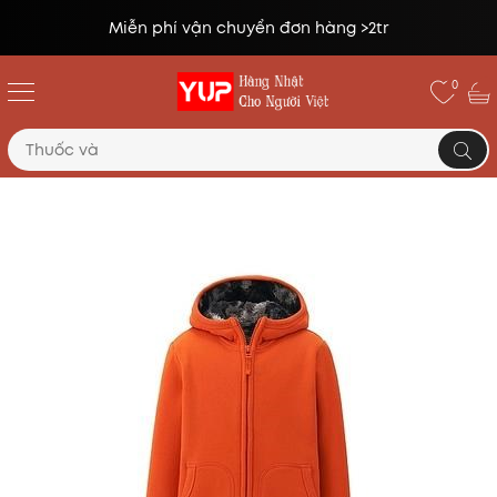
Đổi trả miễn phí lên tới 14 ngày*
0
Trang chủ
Trẻ em
Áo nỉ lót lông cừu trẻ em Uniqlo