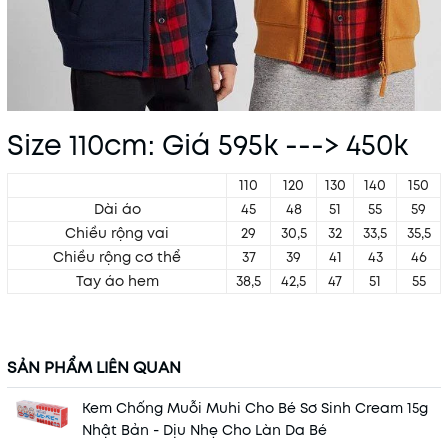
Size 110cm: Giá 595k ---> 450k
110
120
130
140
150
Dài áo
45
48
51
55
59
Chiều rộng vai
29
30,5
32
33,5
35,5
Chiều rộng cơ thể
37
39
41
43
46
Tay áo hem
38,5
42,5
47
51
55
SẢN PHẨM LIÊN QUAN
Kem Chống Muỗi Muhi Cho Bé Sơ Sinh Cream 15g
Nhật Bản - Dịu Nhẹ Cho Làn Da Bé