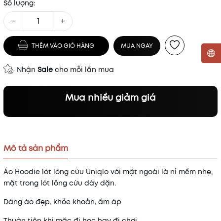
Số lượng:
−
+
THÊM VÀO GIỎ HÀNG
MUA NGAY
Nhận
Sale
cho mỗi lần mua
Mã khuyến mãi:
Điều kiện:
Mua nhiều giảm giá
Mô tả sản phẩm
Áo Hoodie lót lông cừu Uniqlo với mặt ngoài là nỉ mềm nhẹ,
mặt trong lót lông cừu dày dặn.
Dáng áo đẹp, khỏe khoắn, ấm áp
Thuận tiện khi mặc đi học hay đi chơi.