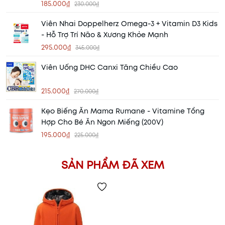
185.000₫
230.000₫
Viên Nhai Doppelherz Omega-3 + Vitamin D3 Kids
- Hỗ Trợ Trí Não & Xương Khỏe Mạnh
295.000₫
345.000₫
Viên Uống DHC Canxi Tăng Chiều Cao
215.000₫
270.000₫
Kẹo Biếng Ăn Mama Rumane - Vitamine Tổng
Hợp Cho Bé Ăn Ngon Miếng (200V)
195.000₫
225.000₫
SẢN PHẨM ĐÃ XEM