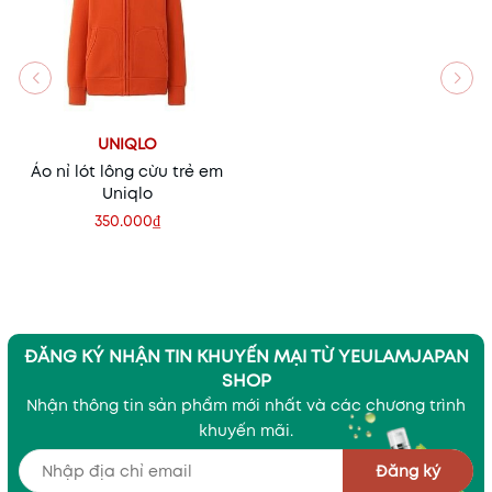
UNIQLO
Áo nỉ lót lông cừu trẻ em
Uniqlo
350.000₫
ĐĂNG KÝ NHẬN TIN KHUYẾN MẠI TỪ YEULAMJAPAN
SHOP
Nhận thông tin sản phẩm mới nhất và các chương trình
khuyến mãi.
Đăng ký