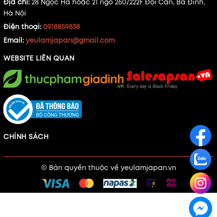
Địa chỉ:
28 Ngọc Hà hoặc 21 ngõ 260/222F Đội Cấn, Ba Đình,
Hà Nội
Điện thoại:
0918859838
Email:
yeulamjapan@gmail.com
WEBSITE LIÊN QUAN
CHÍNH SÁCH
© Bản quyền thuộc về
yeulamjapan.vn