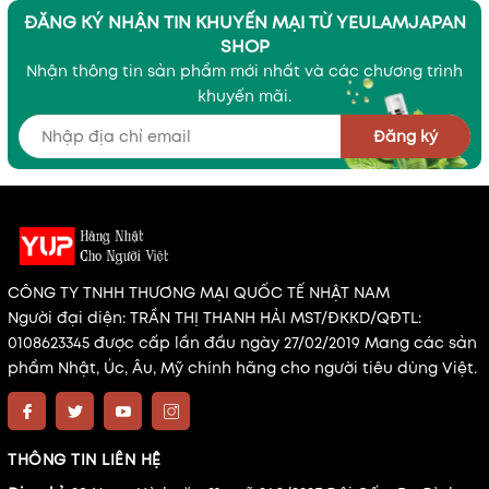
ĐĂNG KÝ NHẬN TIN KHUYẾN MẠI TỪ YEULAMJAPAN
SHOP
Nhận thông tin sản phẩm mới nhất và các chương trình
khuyến mãi.
Đăng ký
CÔNG TY TNHH THƯƠNG MẠI QUỐC TẾ NHẬT NAM
Người đại diện: TRẦN THỊ THANH HẢI MST/ĐKKD/QĐTL:
0108623345 được cấp lần đầu ngày 27/02/2019 Mang các sản
phẩm Nhật, Úc, Âu, Mỹ chính hãng cho người tiêu dùng Việt.
THÔNG TIN LIÊN HỆ