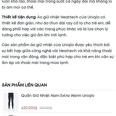
luôn khô ráo, thoải mái trong suốt cả ngày dài mà không lo
bị ám mùi cơ thể.
Thiết kế tiện dụng
: Áo giữ nhiệt Heattech của Uniqlo có
thiết kế đơn giản, như áo thun dài tay cổ lọ cho trẻ em, dễ
dàng phối hợp với các trang phục khác và là lựa chọn lý
tưởng cho việc giữ ấm khi trời lạnh.
Các sản phẩm áo giữ nhiệt của Uniqlo được yêu thích bởi
sự kết hợp giữa công nghệ vải Heattech và khả năng thoải
mái trong vận động, đặc biệt phù hợp cho trẻ em khi cần sự
ấm áp và thoải mái trong mùa lạnh.
SẢN PHẨM LIÊN QUAN
Quần Giữ Nhiệt Nam Extra Warm Uniqlo
420.000₫
450.000₫