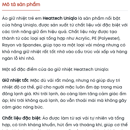
Mô tả sản phẩm
Áo giữ nhiệt trẻ em
Heattech Uniqlo
là sản phẩm nổi bật
của hãng Uniqlo, được sản xuất từ chất liệu vải đặc biệt với
các tính năng giữ ấm hiệu quả. Chất liệu này được tạo
thành từ các loại sợi tổng hợp như Acrylic, PE (Polyester),
Rayon và Spandex, giúp tạo ra một loại vải mỏng nhưng có
khả năng giữ nhiệt rất tốt nhờ vào cấu trúc vải xốp và hàng
ngàn lỗ khí nhỏ.
Một số đặc điểm của áo giữ nhiệt Heattech Uniqlo:
Giữ nhiệt tốt
: Mặc dù vải rất mỏng, nhưng nó giúp duy trì
nhiệt độ cơ thể, giữ cho người mặc luôn ấm áp trong mùa
đông lạnh giá. Khi trời lạnh, áo càng làm tăng cảm giác ấm
áp; khi trời không quá lạnh, áo vẫn thoải mái mà không gây
cảm giác nóng bức.
Chất liệu đặc biệt
: Áo được làm từ sợi vải tự nhiên và tổng
hợp, có tính kháng khuẩn, hút ẩm và thoáng khí, giúp cơ thể