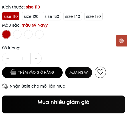
Kích thước:
sise 110
sise 110
size 120
size 130
size 140
size 150
Màu sắc:
màu 69 Navy
Số lượng:
Mã khuyến mãi:
−
+
Điều kiện:
THÊM VÀO GIỎ HÀNG
MUA NGAY
Nhận
Sale
cho mỗi lần mua
Mua nhiều giảm giá