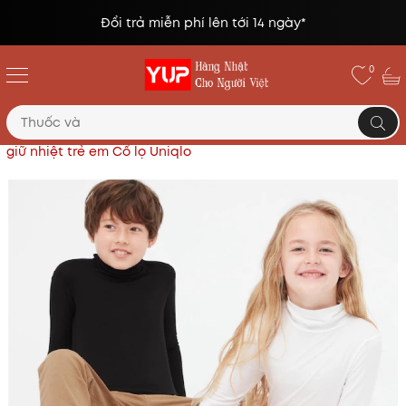
Đổi trả miễn phí lên tới 14 ngày*
0
Trang chủ
Áo quần giữ nhiệt UNIQLO (HEATTECH)
Áo
giữ nhiệt trẻ em Cổ lọ Uniqlo