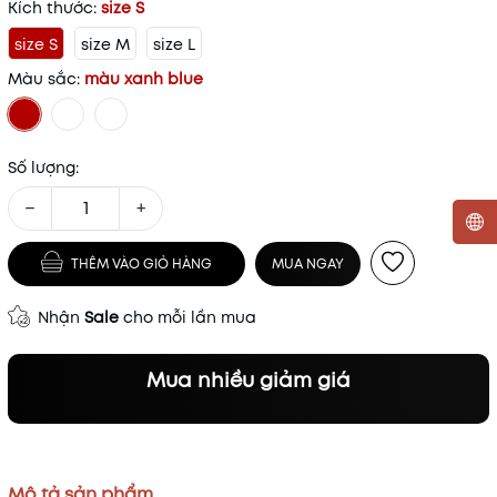
Kích thước:
size S
size S
size M
size L
Màu sắc:
màu xanh blue
Số lượng:
−
+
THÊM VÀO GIỎ HÀNG
MUA NGAY
Mã khuyến mãi:
Nhận
Sale
cho mỗi lần mua
Điều kiện:
Mua nhiều giảm giá
Mô tả sản phẩm