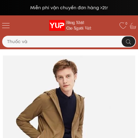
Đổi trả miễn phí lên tới 14 ngày*
0
Trang chủ
Áo khoác
Áo gió nam 1 lớp 1 màu Uniqlo