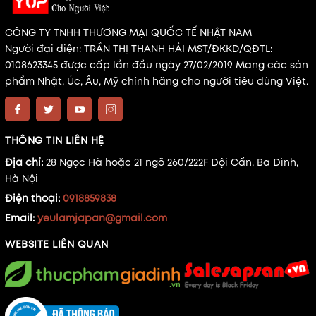
CÔNG TY TNHH THƯƠNG MẠI QUỐC TẾ NHẬT NAM
Người đại diện: TRẦN THỊ THANH HẢI MST/ĐKKD/QĐTL:
0108623345 được cấp lần đầu ngày 27/02/2019 Mang các sản
phẩm Nhật, Úc, Âu, Mỹ chính hãng cho người tiêu dùng Việt.
THÔNG TIN LIÊN HỆ
Địa chỉ:
28 Ngọc Hà hoặc 21 ngõ 260/222F Đội Cấn, Ba Đình,
Hà Nội
Điện thoại:
0918859838
Email:
yeulamjapan@gmail.com
WEBSITE LIÊN QUAN