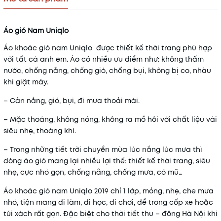
Áo gió Nam Uniqlo
Áo khoác gió nam Uniqlo được thiết kế thời trang phù hợp
với tất cả anh em. Áo có nhiều ưu điểm như: không thấm
nước, chống nắng, chống gió, chống bụi, không bị co, nhàu
khi giặt máy.
– Cản nắng, gió, bụi, đi mưa thoải mái.
– Mặc thoáng, không nóng, không ra mồ hôi với chất liệu vải
siêu nhẹ, thoáng khí.
– Trong những tiết trời chuyển mùa lúc nắng lúc mưa thì
dòng áo gió mang lại nhiều lợi thế: thiết kế thời trang, siêu
nhẹ, cực nhỏ gọn, chống nắng, chống mưa, có mũ…
Áo khoác gió nam Uniqlo 2019 chỉ 1 lớp, mỏng, nhẹ, che mưa
nhỏ, tiện mang đi làm, đi học, đi chơi, để trong cốp xe hoặc
túi xách rất gọn. Đặc biệt cho thời tiết thu – đông Hà Nội khi