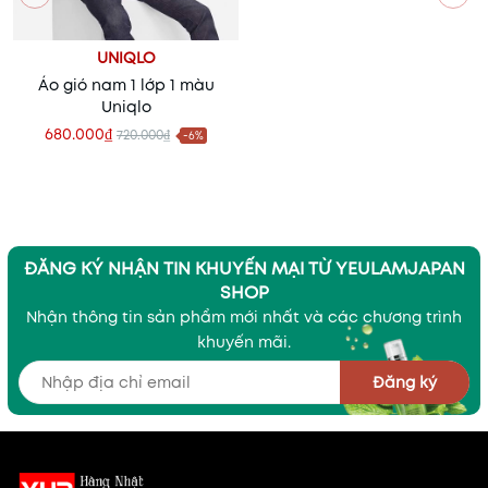
UNIQLO
Áo gió nam 1 lớp 1 màu
Uniqlo
680.000₫
720.000₫
-6%
ĐĂNG KÝ NHẬN TIN KHUYẾN MẠI TỪ YEULAMJAPAN
SHOP
Nhận thông tin sản phẩm mới nhất và các chương trình
khuyến mãi.
Đăng ký