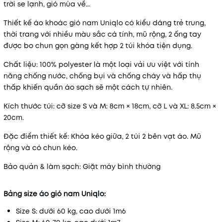
trời se lạnh, gió mùa về...
Thiết kế áo khoác gió nam Uniqlo có kiểu dáng trẻ trung,
thời trang với nhiều màu sắc cá tính, mũ rộng, 2 ống tay
được bo chun gọn gàng kết hợp 2 túi khóa tiện dụng.
Chất liệu: 100% polyester là một loại vải ưu việt với tính
năng chống nước, chống bụi và chống cháy và hấp thụ
thấp khiến quần áo sạch sẽ một cách tự nhiên.
Kích thước túi: cỡ size S và M: 8cm × 18cm, cỡ L và XL: 8.5cm ×
20cm.
Đặc điểm thiết kế: Khóa kéo giữa, 2 túi 2 bên vạt áo. Mũ
rộng và có chun kéo.
Bảo quản & làm sạch: Giặt máy bình thường
Bảng size áo gió nam Uniqlo:
Size S: dưới 60 kg, cao dưới 1m6