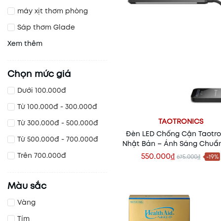
máy xịt thơm phòng
Sáp thơm Glade
Xem thêm
Chọn mức giá
Dưới 100.000đ
Từ 100.000đ - 300.000đ
TAOTRONICS
Từ 300.000đ - 500.000đ
Đèn LED Chống Cận Taotro
Từ 500.000đ - 700.000đ
Nhật Bản – Ánh Sáng Chuẩ
Vệ Đôi Mắt Cả Gia Đìn
Trên 700.000đ
550.000₫
675.000₫
-19%
Thêm vào giỏ
Màu sắc
Vàng
Tím