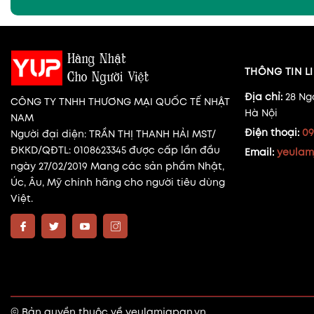
THÔNG TIN LI
Địa chỉ:
28 Ng
CÔNG TY TNHH THƯƠNG MẠI QUỐC TẾ NHẬT
Hà Nội
NAM
Điện thoại:
09
Người đại diện: TRẦN THỊ THANH HẢI MST/
ĐKKD/QĐTL: 0108623345 được cấp lần đầu
Email:
yeulam
ngày 27/02/2019 Mang các sản phẩm Nhật,
Úc, Âu, Mỹ chính hãng cho người tiêu dùng
Việt.
© Bản quyền thuộc về
yeulamjapan.vn