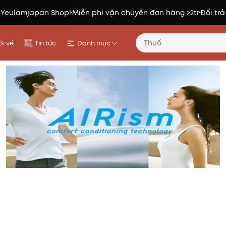
 Yeulamjapan Shop!
Miễn phí vận chuyển đơn hàng >2tr
Đổi trả
i về
Tin tức
Danh mục