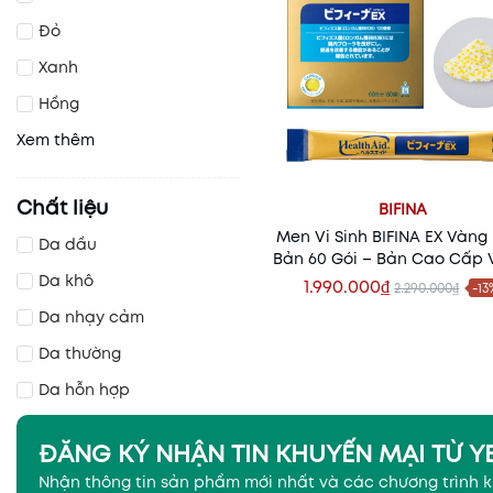
Đỏ
Xanh
Hồng
Xem thêm
Chất liệu
BIFINA
Men Vi Sinh BIFINA EX Vàng
Da dầu
Bản 60 Gói – Bản Cao Cấp V
Da khô
Tỷ Lợi Khuẩn Cho Hệ Tiêu
1.990.000₫
2.290.000₫
-13
Khỏe Mạnh
Thêm vào giỏ
Da nhạy cảm
Da thường
Da hỗn hợp
ĐĂNG KÝ NHẬN TIN KHUYẾN MẠI TỪ 
Nhận thông tin sản phẩm mới nhất và các chương trình 