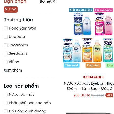
Bạn chọn
Bỏ hết
Fino
Thương hiệu
Hong Sam Won
Unabara
Taotronics
Seedsoms
Bifina
Xem thêm
KOBAYASHI
Nước Rửa Mắt Eyebon Nhậ
Loại sản phẩm
500ml – Làm Sạch Mắt, G
Khô Mỏi, Bảo Vệ Đôi Mắt Khỏ
Nước rửa mắt
255.000₫
285.000₫
-11%
Bẩn
Xem nhanh
Phấn phủ nén cao cấp
Đồ uống dinh dưỡng