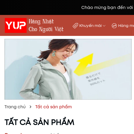
Chào mừng bạn đến với
Khuyến mãi
Hàng mớ
Trang chủ
Tất cả sản phẩm
TẤT CẢ SẢN PHẨM