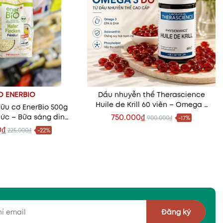
O ENERBIO
Dầu nhuyễn thể Therascience
Huile de Krill 60 viên – Omega 3
ữu cơ EnerBio 500g
hấp thu vượt trội từ
750.000₫
ức – Bữa sáng dinh
900.000₫
-17%
Phospholipid
ho cả gia đình
0₫
225.000₫
-22%
êm vào giỏ
Thêm vào giỏ
Đăng ký