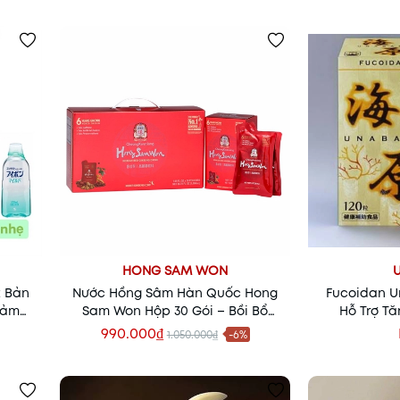
HONG SAM WON
t Bản
Nước Hồng Sâm Hàn Quốc Hong
Fucoidan U
iảm
Sam Won Hộp 30 Gói – Bồi Bổ
Hỗ Trợ T
i Bụi
Sức Khỏe, Tăng Đề Kháng Hiệu
Kháng, N
990.000₫
1.050.000₫
-6%
Quả