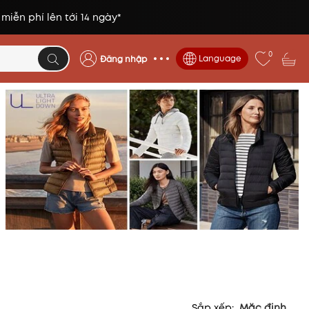
 miễn phí lên tới 14 ngày*
0
Language
Đăng nhập
Sắp xếp:
Mặc định