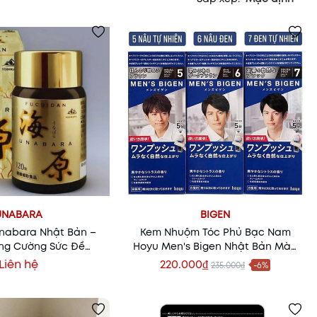
UNABARA
BIGEN
nabara Nhật Bản –
Kem Nhuộm Tóc Phủ Bạc Nam
ăng Cường Sức Đề
Hoyu Men's Bigen Nhật Bản Màu
âng Cao Sức Khỏe
5 - 6 - 7 Chính Hãng
Liên hệ
220.000₫
235.000₫
-6%
Thêm vào giỏ