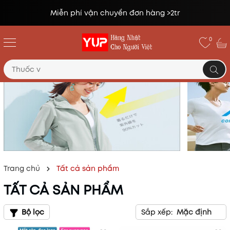
Miễn phí vận chuyển đơn hàng >2tr
0
Trang chủ
Tất cả sản phẩm
TẤT CẢ SẢN PHẨM
Bộ lọc
Sắp xếp:
Mặc định