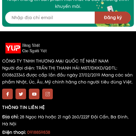
khuyến mãi.
Đăng ký
CÔNG TY TNHH THƯƠNG MẠI QUỐC TẾ NHẬT NAM
Người đại diện: TRẦN THỊ THANH HẢI MST/ĐKKD/QĐTL:
0108623345 được cấp lần đầu ngày 27/02/2019 Mang các sản
phẩm Nhật, Úc, Âu, Mỹ chính hãng cho người tiêu dùng Việt.
THÔNG TIN LIÊN HỆ
Địa chỉ:
28 Ngọc Hà hoặc 21 ngõ 260/222F Đội Cấn, Ba Đình,
Hà Nội
Điện thoại:
0918859838